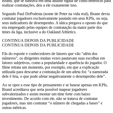
Brand, que se baseava em uma análise rígida de custo-benefício para
realizar contratações, deu a ele exatamente isso.
Segundo Paul DePodesta (nome de Peter na vida real), Beane devia
contratar jogadores exclusivamente pautado em seus KPIs, ou seja,
seus indicadores de desempenho. A tática pregava o oposto do que
era empregado pelas equipes de contratação da maior parte dos
times da liga, inclusive a do Oakland Athletics.
CONTINUA DEPOIS DA PUBLICIDADE
CONTINUA DEPOIS DA PUBLICIDADE
Fãs do esporte e conhecedores de fatores que vão “além dos
números”, os dirigentes muitas vezes pautavam suas escolhas em
fatores subjetivos, como a popularidade e aparência do jogador. O
filme retrata um momento, por exemplo, em que a explicação
utilizada para descartar a contratação de um atleta foi: “a namorada
dele é feia, o que pode afetar negativamente o desempenho dele”.
Ao se opor a esse tipo de pensamento e se basear apenas em KPIs,
Brand acreditava que seria possível mapear jogadores
subvalorizados e assim montar um time forte com baixo
investimento. De acordo com ele, não se tratava de contratar
jogadores, mas sim contratar “o número de chegadas a bases” e
outras métricas.