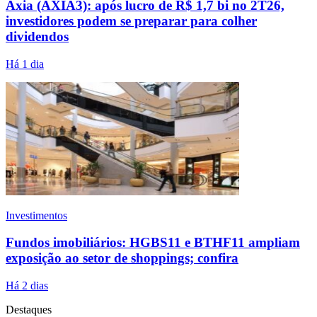
Axia (AXIA3): após lucro de R$ 1,7 bi no 2T26,
investidores podem se preparar para colher
dividendos
Há 1 dia
Investimentos
Fundos imobiliários: HGBS11 e BTHF11 ampliam
exposição ao setor de shoppings; confira
Há 2 dias
Destaques