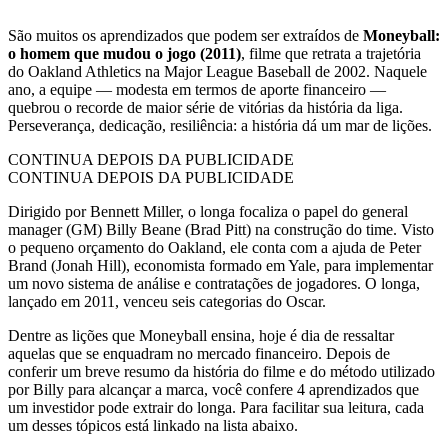
São muitos os aprendizados que podem ser extraídos de
Moneyball:
o homem que mudou o jogo (2011)
, filme que retrata a trajetória
do Oakland Athletics na Major League Baseball de 2002. Naquele
ano, a equipe — modesta em termos de aporte financeiro —
quebrou o recorde de maior série de vitórias da história da liga.
Perseverança, dedicação, resiliência: a história dá um mar de lições.
CONTINUA DEPOIS DA PUBLICIDADE
CONTINUA DEPOIS DA PUBLICIDADE
Dirigido por Bennett Miller, o longa focaliza o papel do general
manager (GM) Billy Beane (Brad Pitt) na construção do time. Visto
o pequeno orçamento do Oakland, ele conta com a ajuda de Peter
Brand (Jonah Hill), economista formado em Yale, para implementar
um novo sistema de análise e contratações de jogadores. O longa,
lançado em 2011, venceu seis categorias do Oscar.
Dentre as lições que Moneyball ensina, hoje é dia de ressaltar
aquelas que se enquadram no mercado financeiro. Depois de
conferir um breve resumo da história do filme e do método utilizado
por Billy para alcançar a marca, você confere 4 aprendizados que
um investidor pode extrair do longa. Para facilitar sua leitura, cada
um desses tópicos está linkado na lista abaixo.