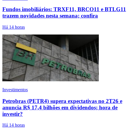
Fundos imobiliários: TRXF11, BRCO11 e BTLG11
trazem novidades nesta semana; confira
Há 14 horas
Investimentos
Petrobras (PETR4) supera expectativas no 2T26 e
anuncia R$ 17,4 bilhões em dividendos; hora de
investir?
Há 14 horas