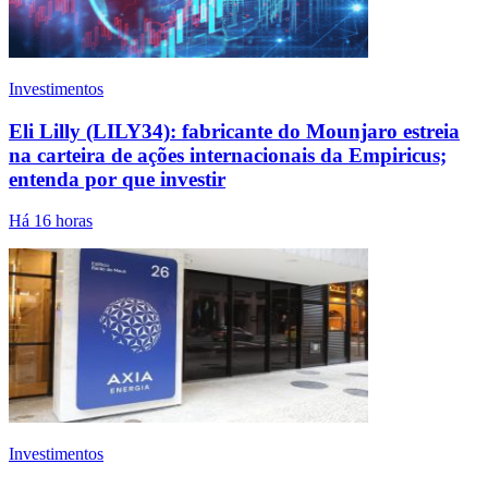
Investimentos
Eli Lilly (LILY34): fabricante do Mounjaro estreia
na carteira de ações internacionais da Empiricus;
entenda por que investir
Há 16 horas
Investimentos