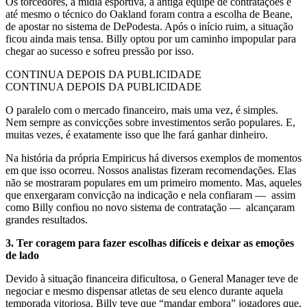
Os torcedores, a mídia esportiva, a antiga equipe de contratações e
até mesmo o técnico do Oakland foram contra a escolha de Beane,
de apostar no sistema de DePodesta. Após o início ruim, a situação
ficou ainda mais tensa. Billy optou por um caminho impopular para
chegar ao sucesso e sofreu pressão por isso.
CONTINUA DEPOIS DA PUBLICIDADE
CONTINUA DEPOIS DA PUBLICIDADE
O paralelo com o mercado financeiro, mais uma vez, é simples.
Nem sempre as convicções sobre investimentos serão populares. E,
muitas vezes, é exatamente isso que lhe fará ganhar dinheiro.
Na história da própria Empiricus há diversos exemplos de momentos
em que isso ocorreu. Nossos analistas fizeram recomendações. Elas
não se mostraram populares em um primeiro momento. Mas, aqueles
que enxergaram convicção na indicação e nela confiaram — assim
como Billy confiou no novo sistema de contratação — alcançaram
grandes resultados.
3. Ter coragem para fazer escolhas difíceis e deixar as emoções
de lado
Devido à situação financeira dificultosa, o General Manager teve de
negociar e mesmo dispensar atletas de seu elenco durante aquela
temporada vitoriosa. Billy teve que “mandar embora” jogadores que,