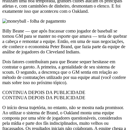
realizam uma boa temporada, grandes clubes atacam os principais
atletas e, com caminhões de dinheiro, desmontam o elenco. E foi
exatamente isso que aconteceu com o Oakland.
Billy Beane — que após fracassar como jogador de baseball se
tornou GM para se manter no esporte que amava — teria de quebrar
a cabeça e remontar a equipe. Então, em uma de suas negociações,
ele conhece o economista Peter Brand, que fazia parte da equipe de
análise de jogadores do Cleveland Indians.
Dois fatores contribuíram para que Beane sequer hesitasse em
contratar o garoto. A primeira, a genialidade de seu sistema de
scouts. O segundo, a descrença que o GM sentia em relação ao
método de contratações utilizado por sua equipe atual (você confere
mais sobre isso no próximo tópico).
CONTINUA DEPOIS DA PUBLICIDADE
CONTINUA DEPOIS DA PUBLICIDADE
O início dessa trajetória, no entanto, não se mostra nada promissor.
Ao utilizar o sistema de Brand, o Oakland monta uma equipe
composta por uma série de jogadores questionáveis, considerados
pela mídia e parte dos fãs indisciplinados, muito velhos ou
fracassados. Os resultados iniciais não colaboram. A equipe chega a