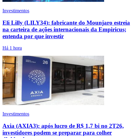
Investimentos
Eli Lilly (LILY34): fabricante do Mounjaro estreia
na carteira de ações internacionais da Empiricus;
entenda por que investir
Há 1 hora
Investimentos
Axia (AXIA3): após lucro de R$ 1,7 bi no 2T26,
investidores podem se preparar para colher