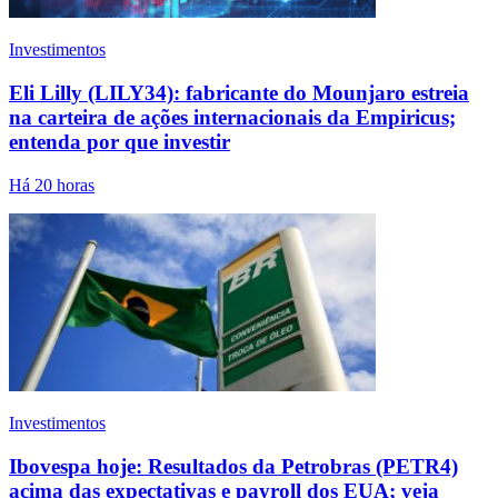
Investimentos
Eli Lilly (LILY34): fabricante do Mounjaro estreia
na carteira de ações internacionais da Empiricus;
entenda por que investir
Há 20 horas
Investimentos
Ibovespa hoje: Resultados da Petrobras (PETR4)
acima das expectativas e payroll dos EUA; veja