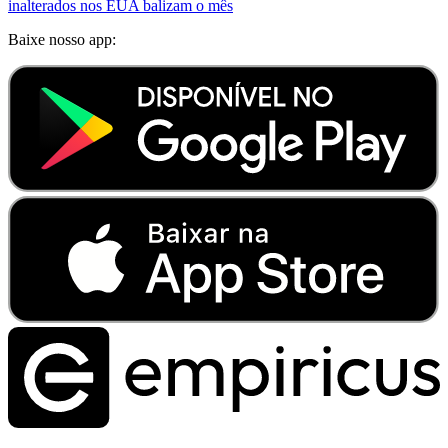
inalterados nos EUA balizam o mês
Baixe nosso app: