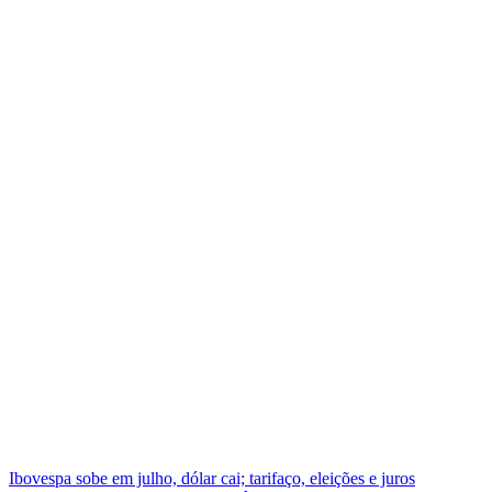
Ibovespa sobe em julho, dólar cai; tarifaço, eleições e juros