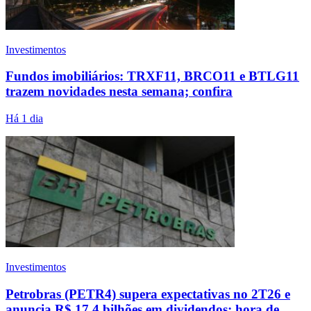
Investimentos
Fundos imobiliários: TRXF11, BRCO11 e BTLG11
trazem novidades nesta semana; confira
Há 1 dia
Investimentos
Petrobras (PETR4) supera expectativas no 2T26 e
anuncia R$ 17,4 bilhões em dividendos; hora de