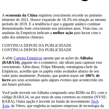
A
economia da China
registrou crescimento
recorde
no primeiro
trimestre de 2021. Houve expansão de 18,3% em relação ao mesmo
período de 2019. E a tendência é que o gigante asiático continue
demonstrando forte crescimento nos próximos anos. Visto isso, os
analistas da Empiricus indicam a
melhor ação
para lucrar com o
salto dos números chineses.
CONTINUA DEPOIS DA PUBLICIDADE
CONTINUA DEPOIS DA PUBLICIDADE
A série
Carteira Empiricus
aponta que as ações do
Alibaba
(BABA34)
, gigante do e-commerce, são ideais para capturar esse
crescimento. Além disso, Felipe Miranda, estrategista-chefe da
Empiricus, acredita que os papéis estão avaliados abaixo de seu
valor justo atualmente. Portanto, que podem trazer até
100% de
lucro
aos seus acionistas após alguns eventos que acontecerão em
um futuro próximo.
Você pode investir em Alibaba comprando seus BDRs na B3, com o
código BABA34, ou por meio de uma corretora no exterior (NYSE:
BABA). Outra opção é investir no fundo de investimento
Tech
Ásia
, da Vitreo, que engloba as maiores empresas de tecnologia da