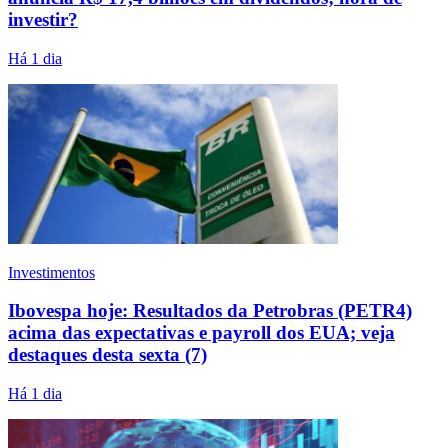
investir?
Há 1 dia
Investimentos
Ibovespa hoje: Resultados da Petrobras (PETR4)
acima das expectativas e payroll dos EUA; veja
destaques desta sexta (7)
Há 1 dia