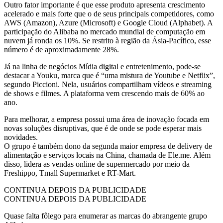
Outro fator importante é que esse produto apresenta crescimento
acelerado e mais forte que o de seus principais competidores, como
AWS (Amazon), Azure (Microsoft) e Google Cloud (Alphabet). A
participação do Alibaba no mercado mundial de computação em
nuvem já ronda os 10%. Se restrito à região da Ásia-Pacífico, esse
número é de aproximadamente 28%.
Já na linha de negócios Mídia digital e entretenimento, pode-se
destacar a Youku, marca que é “uma mistura de Youtube e Netflix”,
segundo Piccioni. Nela, usuários compartilham vídeos e streaming
de shows e filmes. A plataforma vem crescendo mais de 60% ao
ano.
Para melhorar, a empresa possui uma área de inovação focada em
novas soluções disruptivas, que é de onde se pode esperar mais
novidades.
O grupo é também dono da segunda maior empresa de delivery de
alimentação e serviços locais na China, chamada de Ele.me. Além
disso, lidera as vendas online de supermercado por meio da
Freshippo, Tmall Supermarket e RT-Mart.
CONTINUA DEPOIS DA PUBLICIDADE
CONTINUA DEPOIS DA PUBLICIDADE
Quase falta fôlego para enumerar as marcas do abrangente grupo