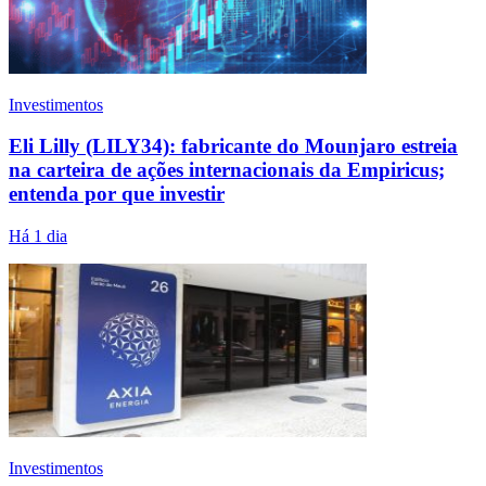
Investimentos
Eli Lilly (LILY34): fabricante do Mounjaro estreia
na carteira de ações internacionais da Empiricus;
entenda por que investir
Há 1 dia
Investimentos