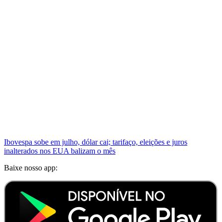
Ibovespa sobe em julho, dólar cai; tarifaço, eleições e juros
inalterados nos EUA balizam o mês
Baixe nosso app: