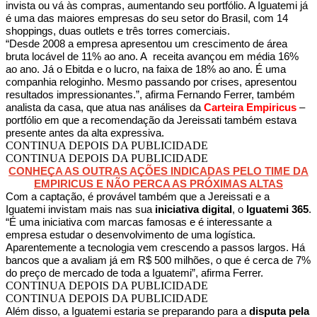
invista ou vá às compras, aumentando seu portfólio. A Iguatemi já
é uma das maiores empresas do seu setor do Brasil, com 14
shoppings, duas outlets e três torres comerciais.
“Desde 2008 a empresa apresentou um crescimento de área
bruta locável de 11% ao ano. A receita avançou em média 16%
ao ano. Já o Ebitda e o lucro, na faixa de 18% ao ano. É uma
companhia reloginho. Mesmo passando por crises, apresentou
resultados impressionantes.”, afirma Fernando Ferrer, também
analista da casa, que atua nas análises da
Carteira Empiricus
–
portfólio em que a recomendação da Jereissati também estava
presente antes da alta expressiva.
CONTINUA DEPOIS DA PUBLICIDADE
CONTINUA DEPOIS DA PUBLICIDADE
CONHEÇA AS OUTRAS AÇÕES INDICADAS PELO TIME DA
EMPIRICUS E NÃO PERCA AS PRÓXIMAS ALTAS
Com a captação, é provável também que a Jereissati e a
Iguatemi invistam mais nas sua
iniciativa digital
, o
Iguatemi 365
.
“É uma iniciativa com marcas famosas e é interessante a
empresa estudar o desenvolvimento de uma logística.
Aparentemente a tecnologia vem crescendo a passos largos. Há
bancos que a avaliam já em R$ 500 milhões, o que é cerca de 7%
do preço de mercado de toda a Iguatemi”, afirma Ferrer.
CONTINUA DEPOIS DA PUBLICIDADE
CONTINUA DEPOIS DA PUBLICIDADE
Além disso, a Iguatemi estaria se preparando para a
disputa pela