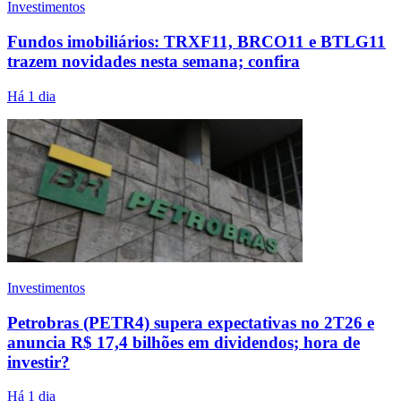
Investimentos
Fundos imobiliários: TRXF11, BRCO11 e BTLG11
trazem novidades nesta semana; confira
Há 1 dia
Investimentos
Petrobras (PETR4) supera expectativas no 2T26 e
anuncia R$ 17,4 bilhões em dividendos; hora de
investir?
Há 1 dia