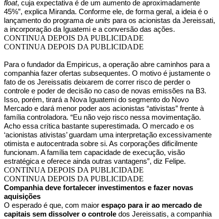
float
, cuja expectativa é de um aumento de aproximadamente
45%”, explica Miranda. Conforme ele, de forma geral, a ideia é o
lançamento do programa
de units
para os acionistas da Jereissati,
a incorporação da Iguatemi e a conversão das ações.
CONTINUA DEPOIS DA PUBLICIDADE
CONTINUA DEPOIS DA PUBLICIDADE
Para o fundador da Empiricus, a operação abre caminhos para a
companhia fazer ofertas subsequentes. O motivo é justamente o
fato de os Jereissatis deixarem de correr risco de perder o
controle e poder de decisão no caso de novas emissões na B3.
Isso, porém, tirará a Nova Iguatemi do segmento do Novo
Mercado e dará menor poder aos acionistas “ativistas” frente à
família controladora. “Eu não vejo risco nessa movimentação.
Acho essa crítica bastante superestimada. O mercado e os
‘acionistas ativistas’ guardam uma interpretação excessivamente
otimista e autocentrada sobre si. As corporações dificilmente
funcionam. A família tem capacidade de execução, visão
estratégica e oferece ainda outras vantagens”, diz Felipe.
CONTINUA DEPOIS DA PUBLICIDADE
CONTINUA DEPOIS DA PUBLICIDADE
Companhia deve fortalecer investimentos e fazer novas
aquisições
O esperado é que, com maior
espaço para ir ao mercado de
capitais sem dissolver o controle
dos Jereissatis, a companhia