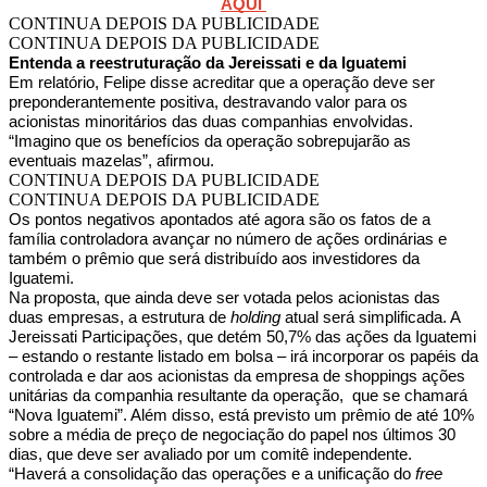
AQUI
CONTINUA DEPOIS DA PUBLICIDADE
CONTINUA DEPOIS DA PUBLICIDADE
Entenda a reestruturação da Jereissati e da Iguatemi
Em relatório, Felipe disse acreditar que a operação deve ser
preponderantemente positiva, destravando valor para os
acionistas minoritários das duas companhias envolvidas.
“Imagino que os benefícios da operação sobrepujarão as
eventuais mazelas”, afirmou.
CONTINUA DEPOIS DA PUBLICIDADE
CONTINUA DEPOIS DA PUBLICIDADE
Os pontos negativos apontados até agora são os fatos de a
família controladora avançar no número de ações ordinárias e
também o prêmio que será distribuído aos investidores da
Iguatemi.
Na proposta, que ainda deve ser votada pelos acionistas das
duas empresas, a estrutura de
holding
atual será simplificada. A
Jereissati Participações, que detém 50,7% das ações da Iguatemi
– estando o restante listado em bolsa – irá incorporar os papéis da
controlada e dar aos acionistas da empresa de shoppings ações
unitárias da companhia resultante da operação, que se chamará
“Nova Iguatemi”. Além disso, está previsto um prêmio de até 10%
sobre a média de preço de negociação do papel nos últimos 30
dias, que deve ser avaliado por um comitê independente.
“Haverá a consolidação das operações e a unificação do
free