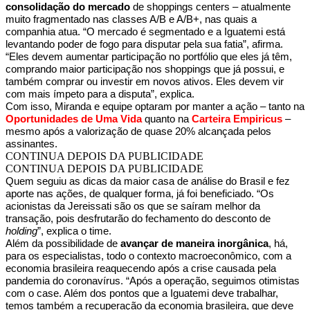
consolidação do mercado
de shoppings centers – atualmente
muito fragmentado nas classes A/B e A/B+, nas quais a
companhia atua. “O mercado é segmentado e a Iguatemi está
levantando poder de fogo para disputar pela sua fatia”, afirma.
“Eles devem aumentar participação no portfólio que eles já têm,
comprando maior participação nos shoppings que já possui, e
também comprar ou investir em novos ativos. Eles devem vir
com mais ímpeto para a disputa”, explica.
Com isso, Miranda e equipe optaram por manter a ação – tanto na
Oportunidades de Uma Vida
quanto na
Carteira Empiricus
–
mesmo após a valorização de quase 20% alcançada pelos
assinantes.
CONTINUA DEPOIS DA PUBLICIDADE
CONTINUA DEPOIS DA PUBLICIDADE
Quem seguiu as dicas da maior casa de análise do Brasil e fez
aporte nas ações, de qualquer forma, já foi beneficiado. “Os
acionistas da Jereissati são os que se saíram melhor da
transação, pois desfrutarão do fechamento do desconto de
holding
”, explica o time.
Além da possibilidade de
avançar de maneira inorgânica
, há,
para os especialistas, todo o contexto macroeconômico, com a
economia brasileira reaquecendo após a crise causada pela
pandemia do coronavírus. “Após a operação, seguimos otimistas
com o case. Além dos pontos que a Iguatemi deve trabalhar,
temos também a recuperação da economia brasileira, que deve