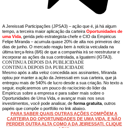
A Jereissati Participações (JPSA3) – ação que é, já há algum
tempo, a terceira maior aplicação da carteira
Oportunidades de
uma Vida
, gerida pelo estrategista-chefe e CIO da Empiricus
Felipe Miranda – acumula quase 20% de alta nos primeiros dez
dias de junho. O mercado reagiu bem à notícia veiculada na
última terça-feira (8/6) de que a companhia irá se reestruturar e
incorporar as ações da sua controlada, a Iguatemi (IGTA3).
CONTINUA DEPOIS DA PUBLICIDADE
CONTINUA DEPOIS DA PUBLICIDADE
Mesmo após a alta veloz concedida aos assinantes, Miranda
optou por manter a ação da Jeiressati em sua carteira, que já
entregou mais de 540% de lucro desde a sua criação. No texto a
seguir, explicaremos um pouco do racíocinio do líder da
Empiricus sobre a empresa e para saber mais sobre o
Oportunidades de Uma Vida, e avançar mais nos seus
investimentos, você pode analisar, de
forma gratuita
, outros
papéis que compõe o portfólio no link abaixo.
PARA SABER QUAIS OUTRAS AÇÕES COMPÕEM A
CARTEIRA DO OPORTUNIDADES DE UMA VIDA, E NÃO
PERDER OUTRA ALTA COMO A DA JEIRESSATI, CLIQUE