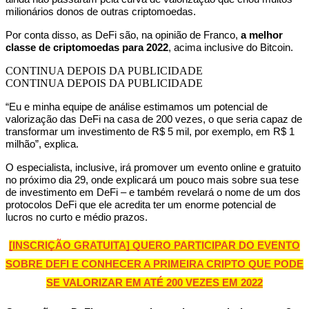
milionários donos de outras criptomoedas.
Por conta disso, as DeFi são, na opinião de Franco,
a melhor
classe de criptomoedas para 2022
, acima inclusive do Bitcoin.
CONTINUA DEPOIS DA PUBLICIDADE
CONTINUA DEPOIS DA PUBLICIDADE
“Eu e minha equipe de análise estimamos um potencial de
valorização das DeFi na casa de 200 vezes, o que seria capaz de
transformar um investimento de R$ 5 mil, por exemplo, em R$ 1
milhão”, explica.
O especialista, inclusive, irá promover um evento online e gratuito
no próximo dia 29, onde explicará um pouco mais sobre sua tese
de investimento em DeFi – e também revelará o nome de um dos
protocolos DeFi que ele acredita ter um enorme potencial de
lucros no curto e médio prazos.
[INSCRIÇÃO GRATUITA] QUERO PARTICIPAR DO EVENTO
SOBRE DEFI E CONHECER A PRIMEIRA CRIPTO QUE PODE
SE VALORIZAR EM ATÉ 200 VEZES EM 2022