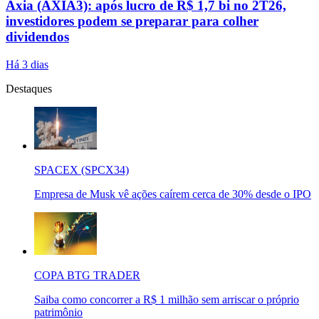
Axia (AXIA3): após lucro de R$ 1,7 bi no 2T26,
investidores podem se preparar para colher
dividendos
Há 3 dias
Destaques
SPACEX (SPCX34)
Empresa de Musk vê ações caírem cerca de 30% desde o IPO
COPA BTG TRADER
Saiba como concorrer a R$ 1 milhão sem arriscar o próprio
patrimônio