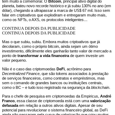
tem muito a comemorar. O
Bitcoin
, principal ativo digital do
planeta, bateu novo recorde histórico e já subiu 130% no ano (em
dólar), chegando a ultrapassar a marca de US$ 67 mil. Isso sem
falar em criptoativos que explodiram e entregaram muito mais,
como os NFTs, o AXS, os protocolos inteligentes…
CONTINUA DEPOIS DA PUBLICIDADE
CONTINUA DEPOIS DA PUBLICIDADE
Mas o que subiu, subiu. Embora muitos criptoativos que já
decolaram, como o próprio bitcoin, ainda sejam um ótimo
investimento, dificilmente eles ganharão tanto valor de mercado a
ponto de
transformar a vida financeira
de quem investe um
valor pequeno.
Não é o caso das criptomoedas
DeFi
, acrônimo para
Decentralized Finance
, que são tokens associados à prestação
de serviços financeiros, como contratos e empréstimos, mas
sem o comando de grandes bancos ou instituições centrais,
como o BC – e tudo isso registrado na segurança da
blockchain
.
Para o chefe de pesquisa em criptomoedas da Empiricus,
André
Franco
, essa classe de criptomoeda está com uma
valorização
defasada
em relação a outros ativos digitais. Apesar de seu
potencial para revolucionar o sistema financeiro global, as DeFi
ainda não passaram pela curva de valorização que criou muitos