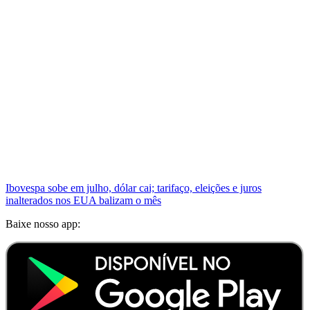
Ibovespa sobe em julho, dólar cai; tarifaço, eleições e juros
inalterados nos EUA balizam o mês
Baixe nosso app: