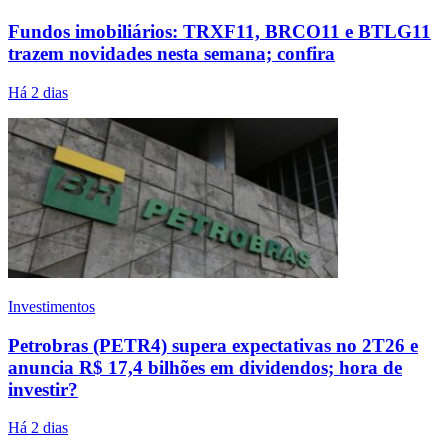
Fundos imobiliários: TRXF11, BRCO11 e BTLG11
trazem novidades nesta semana; confira
Há 2 dias
Investimentos
Petrobras (PETR4) supera expectativas no 2T26 e
anuncia R$ 17,4 bilhões em dividendos; hora de
investir?
Há 2 dias