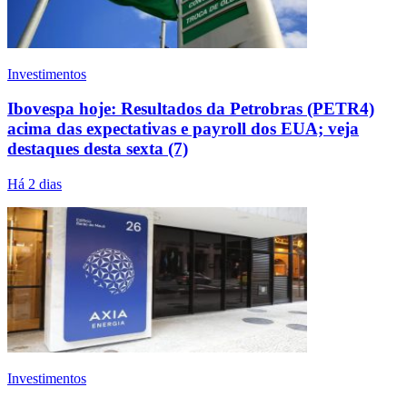
Investimentos
Ibovespa hoje: Resultados da Petrobras (PETR4)
acima das expectativas e payroll dos EUA; veja
destaques desta sexta (7)
Há 2 dias
Investimentos