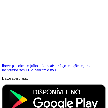
Ibovespa sobe em julho, dólar cai; tarifaço, eleições e juros
inalterados nos EUA balizam o mês
Baixe nosso app: