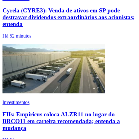
Cyrela (CYRE3): Venda de ativos em SP pode
destravar dividendos extraordinários aos acionistas;
entenda
Há 52 minutos
Investimentos
FIIs: Empiricus coloca ALZR11 no lugar do
BRCO11 em carteira recomendada; entenda a
mudança