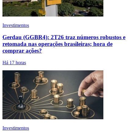
Investimentos
Gerdau (GGBR4): 2T26 traz números robustos e
retomada nas operações brasileiras; hora de
comprar ações?
Há 17 horas
Investimentos