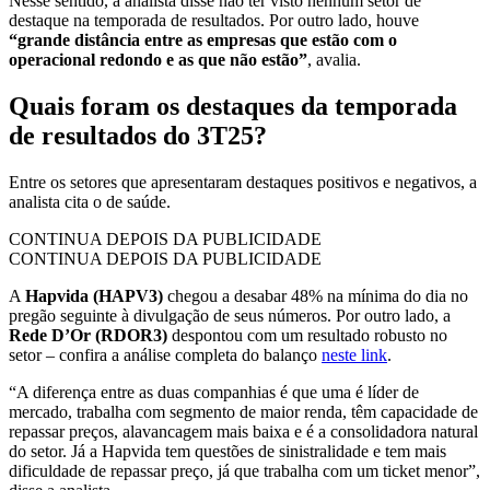
Nesse sentido, a analista disse não ter visto nenhum setor de
destaque na temporada de resultados. Por outro lado, houve
“grande distância entre as empresas que estão com o
operacional redondo e as que não estão”
, avalia.
Quais foram os destaques da temporada
de resultados do 3T25?
Entre os setores que apresentaram destaques positivos e negativos, a
analista cita o de saúde.
CONTINUA DEPOIS DA PUBLICIDADE
CONTINUA DEPOIS DA PUBLICIDADE
A
Hapvida (HAPV3)
chegou a desabar 48% na mínima do dia no
pregão seguinte à divulgação de seus números. Por outro lado, a
Rede D’Or (RDOR3)
despontou com um resultado robusto no
setor – confira a análise completa do balanço
neste link
.
“A diferença entre as duas companhias é que uma é líder de
mercado, trabalha com segmento de maior renda, têm capacidade de
repassar preços, alavancagem mais baixa e é a consolidadora natural
do setor. Já a Hapvida tem questões de sinistralidade e tem mais
dificuldade de repassar preço, já que trabalha com um ticket menor”,