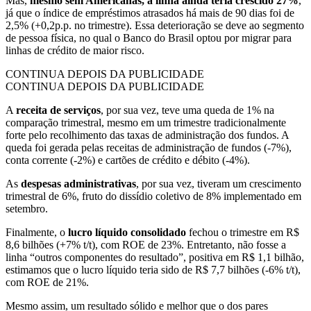
Mas,
mesmo sem Americanas, a linha ainda
teria crescido 27%
,
já que o índice de empréstimos atrasados há mais de 90 dias foi de
2,5% (+0,2p.p. no trimestre). Essa deterioração se deve ao segmento
de pessoa física, no qual o Banco do Brasil optou por migrar para
linhas de crédito de maior risco.
CONTINUA DEPOIS DA PUBLICIDADE
CONTINUA DEPOIS DA PUBLICIDADE
A
receita de serviços
, por sua vez, teve uma queda de 1% na
comparação trimestral, mesmo em um trimestre tradicionalmente
forte pelo recolhimento das taxas de administração dos fundos. A
queda foi gerada pelas receitas de administração de fundos (-7%),
conta corrente (-2%) e cartões de crédito e débito (-4%).
As
despesas administrativas
, por sua vez, tiveram um crescimento
trimestral de 6%, fruto do dissídio coletivo de 8% implementado em
setembro.
Finalmente, o
lucro líquido consolidado
fechou o trimestre em R$
8,6 bilhões (+7% t/t), com ROE de 23%. Entretanto, não fosse a
linha “outros componentes do resultado”, positiva em R$ 1,1 bilhão,
estimamos que o lucro líquido teria sido de R$ 7,7 bilhões (-6% t/t),
com ROE de 21%.
Mesmo assim, um resultado sólido e melhor que o dos pares