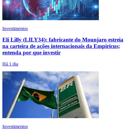
Investimentos
Eli Lilly (LILY34): fabricante do Mounjaro estreia
na carteira de ações internacionais da Empiricus;
entenda por que investir
Há 1 dia
Investimentos