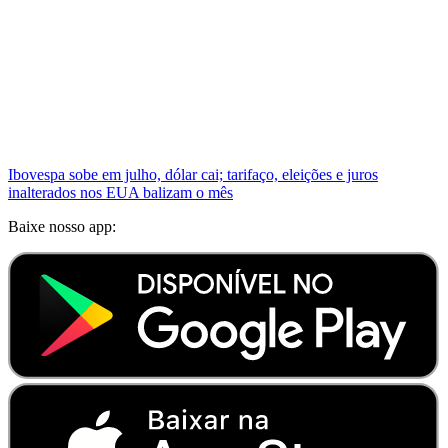
Ibovespa sobe em julho, dólar cai; tarifaço, eleições e juros
inalterados nos EUA balizam o mês
Baixe nosso app: