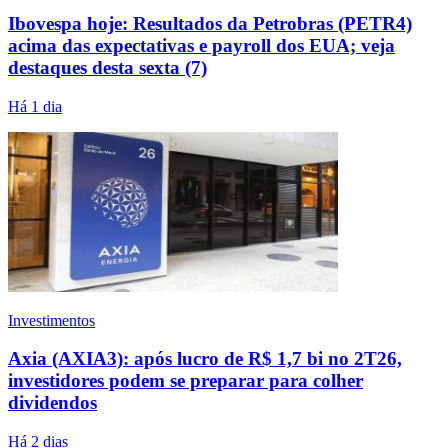
Ibovespa hoje: Resultados da Petrobras (PETR4)
acima das expectativas e payroll dos EUA; veja
destaques desta sexta (7)
Há 1 dia
Investimentos
Axia (AXIA3): após lucro de R$ 1,7 bi no 2T26,
investidores podem se preparar para colher
dividendos
Há 2 dias