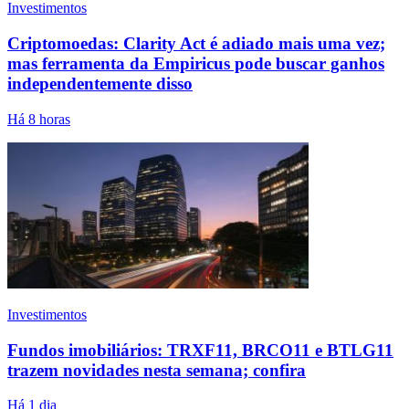
Investimentos
Criptomoedas: Clarity Act é adiado mais uma vez;
mas ferramenta da Empiricus pode buscar ganhos
independentemente disso
Há 8 horas
Investimentos
Fundos imobiliários: TRXF11, BRCO11 e BTLG11
trazem novidades nesta semana; confira
Há 1 dia