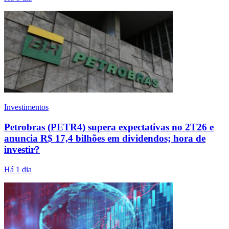
Investimentos
Petrobras (PETR4) supera expectativas no 2T26 e
anuncia R$ 17,4 bilhões em dividendos; hora de
investir?
Há 1 dia