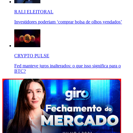
RALI ELEITORAL
Investidores poderiam ‘comprar bolsa de olhos vendados’
CRYPTO PULSE
Fed manteve juros inalterados: o que isso significa para o
BTC?