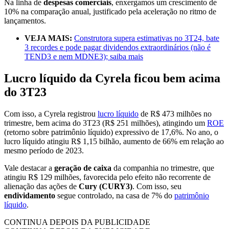
Na linha de
despesas comerciais
, enxergamos um crescimento de
10% na comparação anual, justificado pela aceleração no ritmo de
lançamentos.
VEJA MAIS:
Construtora supera estimativas no 3T24, bate
3 recordes e pode pagar dividendos extraordinários (não é
TEND3 e nem MDNE3); saiba mais
Lucro líquido da Cyrela ficou bem acima
do 3T23
Com isso, a Cyrela registrou
lucro líquido
de R$ 473 milhões no
trimestre, bem acima do 3T23 (R$ 251 milhões), atingindo um
ROE
(retorno sobre patrimônio líquido) expressivo de 17,6%. No ano, o
lucro líquido atingiu R$ 1,15 bilhão, aumento de 66% em relação ao
mesmo período de 2023.
Vale destacar a
geração de caixa
da companhia no trimestre, que
atingiu R$ 129 milhões, favorecida pelo efeito não recorrente de
alienação das ações de
Cury (CURY3)
. Com isso, seu
endividamento
segue controlado, na casa de 7% do
patrimônio
líquido
.
CONTINUA DEPOIS DA PUBLICIDADE