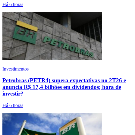
Há 6 horas
Investimentos
Petrobras (PETR4) supera expectativas no 2T26 e
anuncia R$ 17,4 bilhões em dividendos; hora de
investir?
Há 6 horas