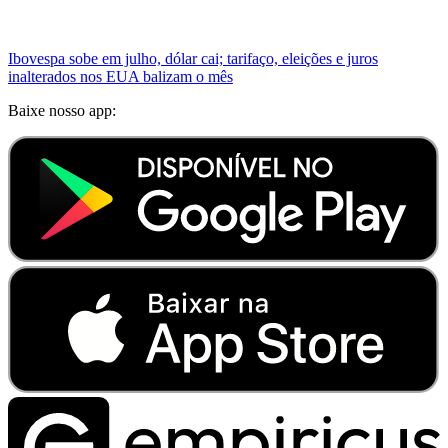
Ibovespa sobe em julho, dólar cai; tarifaço, eleições e juros
inalterados nos EUA balizam o mês
Baixe nosso app: