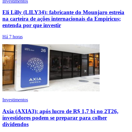
Investimentos
Eli Lilly (LILY34): fabricante do Mounjaro estreia
na carteira de ações internacionais da Empiricus;
entenda por que investir
Há 7 horas
Investimentos
Axia (AXIA3): após lucro de R$ 1,7 bi no 2T26,
investidores podem se preparar para colher
dividendos