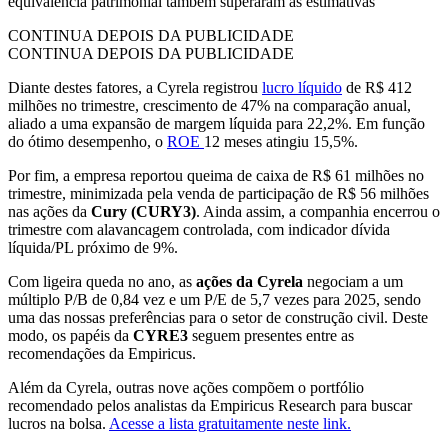
equivalência patrimonial também superaram as estimativas
CONTINUA DEPOIS DA PUBLICIDADE
CONTINUA DEPOIS DA PUBLICIDADE
Diante destes fatores, a Cyrela registrou
lucro líquido
de R$ 412
milhões no trimestre, crescimento de 47% na comparação anual,
aliado a uma expansão de margem líquida para 22,2%. Em função
do ótimo desempenho, o
ROE
12 meses atingiu 15,5%.
Por fim, a empresa reportou queima de caixa de R$ 61 milhões no
trimestre, minimizada pela venda de participação de R$ 56 milhões
nas ações da
Cury (CURY3)
. Ainda assim, a companhia encerrou o
trimestre com alavancagem controlada, com indicador dívida
líquida/PL próximo de 9%.
Com ligeira queda no ano, as
ações da Cyrela
negociam a um
múltiplo P/B de 0,84 vez e um P/E de 5,7 vezes para 2025, sendo
uma das nossas preferências para o setor de construção civil. Deste
modo, os papéis da
CYRE3
seguem presentes entre as
recomendações da Empiricus.
Além da Cyrela, outras nove ações compõem o portfólio
recomendado pelos analistas da Empiricus Research para buscar
lucros na bolsa.
Acesse a lista gratuitamente neste link.