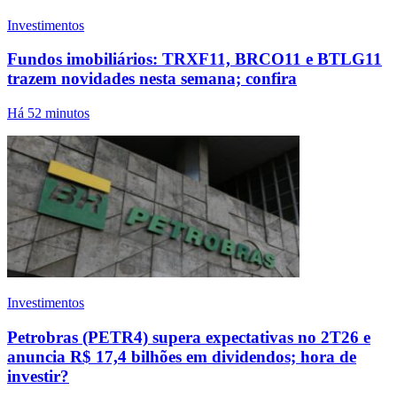
Investimentos
Fundos imobiliários: TRXF11, BRCO11 e BTLG11
trazem novidades nesta semana; confira
Há 52 minutos
Investimentos
Petrobras (PETR4) supera expectativas no 2T26 e
anuncia R$ 17,4 bilhões em dividendos; hora de
investir?