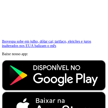
Ibovespa sobe em julho, dólar cai; tarifaço, eleições e juros
inalterados nos EUA balizam o mês
Baixe nosso app: