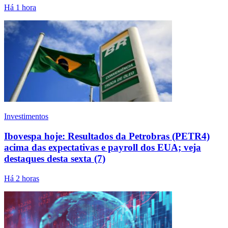
Há 1 hora
Investimentos
Ibovespa hoje: Resultados da Petrobras (PETR4)
acima das expectativas e payroll dos EUA; veja
destaques desta sexta (7)
Há 2 horas