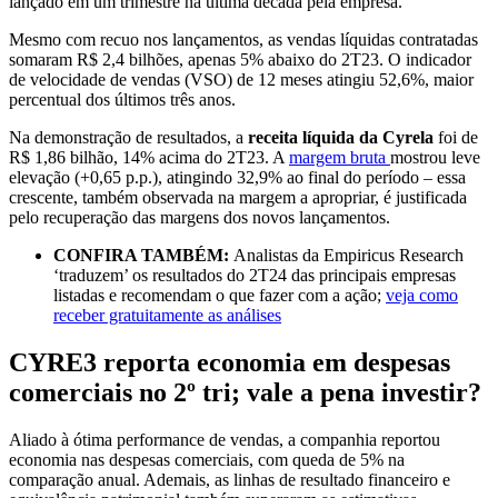
lançado em um trimestre na última década pela empresa.
Mesmo com recuo nos lançamentos, as vendas líquidas contratadas
somaram R$ 2,4 bilhões, apenas 5% abaixo do 2T23. O indicador
de velocidade de vendas (VSO) de 12 meses atingiu 52,6%, maior
percentual dos últimos três anos.
Na demonstração de resultados, a
receita líquida da Cyrela
foi de
R$ 1,86 bilhão, 14% acima do 2T23. A
margem bruta
mostrou leve
elevação (+0,65 p.p.), atingindo 32,9% ao final do período – essa
crescente, também observada na margem a apropriar, é justificada
pelo recuperação das margens dos novos lançamentos.
CONFIRA TAMBÉM:
Analistas da Empiricus Research
‘traduzem’ os resultados do 2T24 das principais empresas
listadas e recomendam o que fazer com a ação;
veja como
receber gratuitamente as análises
CYRE3 reporta economia em despesas
comerciais no 2º tri; vale a pena investir?
Aliado à ótima performance de vendas, a companhia reportou
economia nas despesas comerciais, com queda de 5% na
comparação anual. Ademais, as linhas de resultado financeiro e