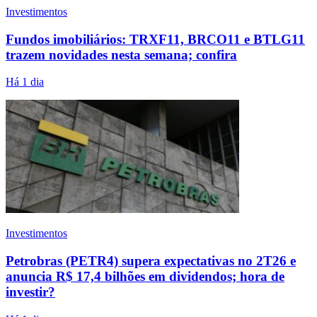
Investimentos
Fundos imobiliários: TRXF11, BRCO11 e BTLG11
trazem novidades nesta semana; confira
Há 1 dia
Investimentos
Petrobras (PETR4) supera expectativas no 2T26 e
anuncia R$ 17,4 bilhões em dividendos; hora de
investir?