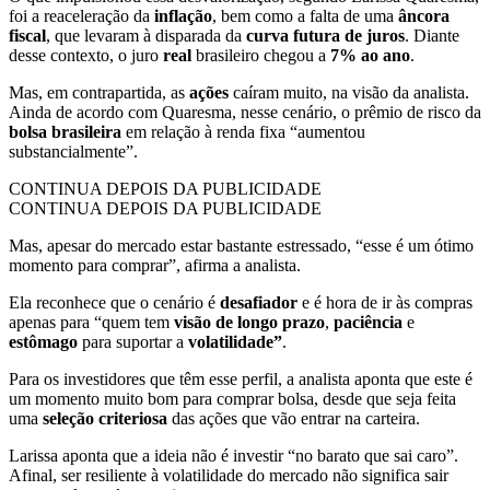
foi a reaceleração da
inflação
, bem como a falta de uma
âncora
fiscal
, que levaram à disparada da
curva futura de juros
. Diante
desse contexto, o juro
real
brasileiro chegou a
7% ao ano
.
Mas, em contrapartida, as
ações
caíram muito, na visão da analista.
Ainda de acordo com Quaresma, nesse cenário, o prêmio de risco da
bolsa brasileira
em relação à renda fixa “aumentou
substancialmente”.
CONTINUA DEPOIS DA PUBLICIDADE
CONTINUA DEPOIS DA PUBLICIDADE
Mas, apesar do mercado estar bastante estressado, “esse é um ótimo
momento para comprar”, afirma a analista.
Ela reconhece que o cenário é
desafiador
e é hora de ir às compras
apenas para “quem tem
visão de longo prazo
,
paciência
e
estômago
para suportar a
volatilidade”
.
Para os investidores que têm esse perfil, a analista aponta que este é
um momento muito bom para comprar bolsa, desde que seja feita
uma
seleção criteriosa
das ações que vão entrar na carteira.
Larissa aponta que a ideia não é investir “no barato que sai caro”.
Afinal, ser resiliente à volatilidade do mercado não significa sair