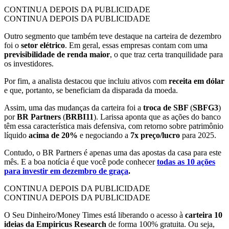
CONTINUA DEPOIS DA PUBLICIDADE
CONTINUA DEPOIS DA PUBLICIDADE
Outro segmento que também teve destaque na carteira de dezembro
foi o
setor elétrico
. Em geral, essas empresas contam com uma
previsibilidade de renda maior
, o que traz certa tranquilidade para
os investidores.
Por fim, a analista destacou que incluiu ativos com
receita em dólar
e que, portanto, se beneficiam da disparada da moeda.
Assim, uma das mudanças da carteira foi a
troca de SBF
(
SBFG3
)
por
BR Partners
(
BRBI11
). Larissa aponta que as ações do banco
têm essa característica mais defensiva, com retorno sobre patrimônio
líquido
acima de 20%
e negociando a
7x preço/lucro
para 2025.
Contudo, o BR Partners é apenas uma das apostas da casa para este
mês. E a boa notícia é que você pode conhecer
todas as 10 ações
para investir em dezembro de graça
.
CONTINUA DEPOIS DA PUBLICIDADE
CONTINUA DEPOIS DA PUBLICIDADE
O Seu Dinheiro/Money Times está liberando o acesso à
carteira 10
ideias da Empiricus Research
de forma 100% gratuita. Ou seja,