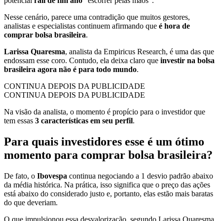
potencial
rali de fim ano
“escorrer pelas mãos”.
Nesse cenário, parece uma contradição que muitos gestores,
analistas e especialistas continuem afirmando que
é hora de
comprar bolsa brasileira
.
Larissa Quaresma
, analista da Empiricus Research, é uma das que
endossam esse coro. Contudo, ela deixa claro que
investir na bolsa
brasileira agora não é para todo mundo
.
CONTINUA DEPOIS DA PUBLICIDADE
CONTINUA DEPOIS DA PUBLICIDADE
Na visão da analista, o momento é propício para o investidor que
tem essas
3 características em seu perfil
.
Para quais investidores esse é um ótimo
momento para comprar bolsa brasileira?
De fato, o
Ibovespa
continua negociando a 1 desvio padrão abaixo
da média histórica. Na prática, isso significa que o preço das ações
está abaixo do considerado justo e, portanto, elas estão mais baratas
do que deveriam.
O que impulsionou essa desvalorização, segundo Larissa Quaresma,