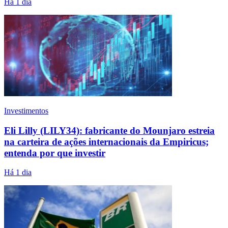
Há 1 dia
Investimentos
Eli Lilly (LILY34): fabricante do Mounjaro estreia
na carteira de ações internacionais da Empiricus;
entenda por que investir
Há 1 dia