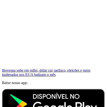
Ibovespa sobe em julho, dólar cai; tarifaço, eleições e juros
inalterados nos EUA balizam o mês
Baixe nosso app: