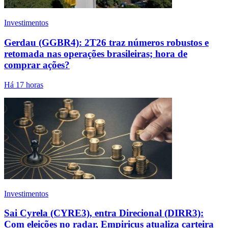
Investimentos
Gerdau (GGBR4): 2T26 traz números robustos e
retomada nas operações brasileiras; hora de
comprar ações?
Há 17 horas
Investimentos
Sai Cyrela (CYRE3), entra Direcional (DIRR3):
Com eleições no radar, Empiricus atualiza carteira