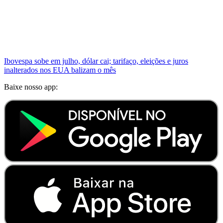
Ibovespa sobe em julho, dólar cai; tarifaço, eleições e juros
inalterados nos EUA balizam o mês
Baixe nosso app: