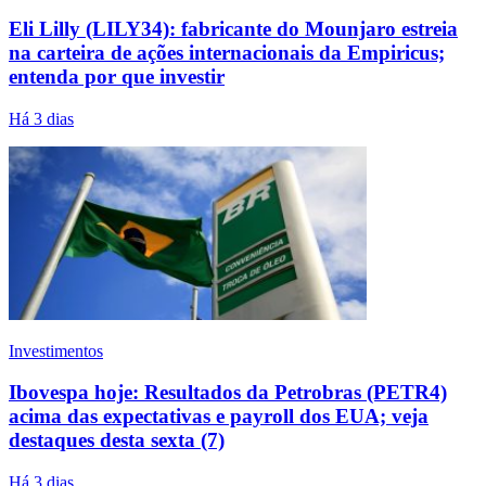
Eli Lilly (LILY34): fabricante do Mounjaro estreia
na carteira de ações internacionais da Empiricus;
entenda por que investir
Há 3 dias
Investimentos
Ibovespa hoje: Resultados da Petrobras (PETR4)
acima das expectativas e payroll dos EUA; veja
destaques desta sexta (7)
Há 3 dias