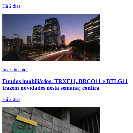
Há 2 dias
Investimentos
Fundos imobiliários: TRXF11, BRCO11 e BTLG11
trazem novidades nesta semana; confira
Há 2 dias