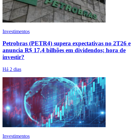
Investimentos
Petrobras (PETR4) supera expectativas no 2T26 e
anuncia R$ 17,4 bilhões em dividendos; hora de
investir?
Há 2 dias
Investimentos