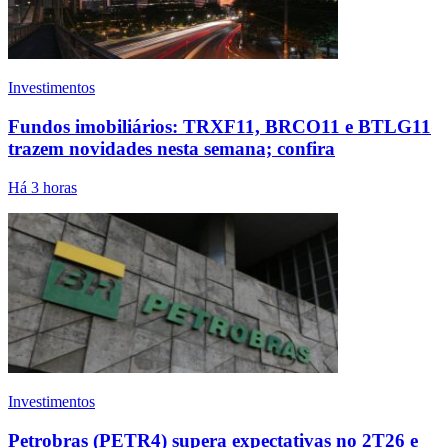
Investimentos
Fundos imobiliários: TRXF11, BRCO11 e BTLG11
trazem novidades nesta semana; confira
Há 3 horas
Investimentos
Petrobras (PETR4) supera expectativas no 2T26 e