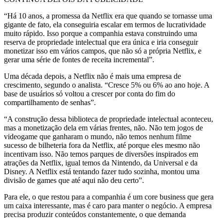
“Há 10 anos, a promessa da Netflix era que quando se tornasse uma
gigante de fato, ela conseguiria escalar em termos de lucratividade
muito rápido. Isso porque a companhia estava construindo uma
reserva de propriedade intelectual que era única e iria conseguir
monetizar isso em vários campos, que não só a própria Netflix, e
gerar uma série de fontes de receita incremental”.
Uma década depois, a Netflix não é mais uma empresa de
crescimento, segundo o analista. “Cresce 5% ou 6% ao ano hoje. A
base de usuários só voltou a crescer por conta do fim do
compartilhamento de senhas”.
“A construção dessa biblioteca de propriedade intelectual aconteceu,
mas a monetização dela em várias frentes, não. Não tem jogos de
videogame que ganharam o mundo, não temos nenhum filme
sucesso de bilheteria fora da Netflix, até porque eles mesmo não
incentivam isso. Não temos parques de diversões inspirados em
atrações da Netflix, igual temos da Nintendo, da Universal e da
Disney. A Netflix está tentando fazer tudo sozinha, montou uma
divisão de games que até aqui não deu certo”.
Para ele, o que restou para a companhia é um core business que gera
um caixa interessante, mas é caro para manter o negócio. A empresa
precisa produzir conteúdos constantemente, o que demanda