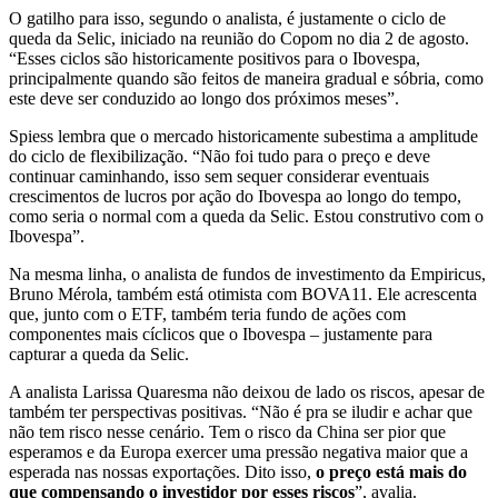
O gatilho para isso, segundo o analista, é justamente o ciclo de
queda da Selic, iniciado na reunião do Copom no dia 2 de agosto.
“Esses ciclos são historicamente positivos para o Ibovespa,
principalmente quando são feitos de maneira gradual e sóbria, como
este deve ser conduzido ao longo dos próximos meses”.
Spiess lembra que o mercado historicamente subestima a amplitude
do ciclo de flexibilização. “Não foi tudo para o preço e deve
continuar caminhando, isso sem sequer considerar eventuais
crescimentos de lucros por ação do Ibovespa ao longo do tempo,
como seria o normal com a queda da Selic. Estou construtivo com o
Ibovespa”.
Na mesma linha, o analista de fundos de investimento da Empiricus,
Bruno Mérola, também está otimista com BOVA11. Ele acrescenta
que, junto com o ETF, também teria fundo de ações com
componentes mais cíclicos que o Ibovespa – justamente para
capturar a queda da Selic.
A analista Larissa Quaresma não deixou de lado os riscos, apesar de
também ter perspectivas positivas. “Não é pra se iludir e achar que
não tem risco nesse cenário. Tem o risco da China ser pior que
esperamos e da Europa exercer uma pressão negativa maior que a
esperada nas nossas exportações. Dito isso,
o preço está mais do
que compensando o investidor por esses riscos
”, avalia.