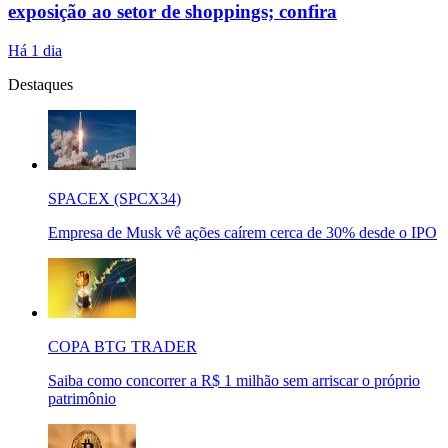
exposição ao setor de shoppings; confira
Há 1 dia
Destaques
SPACEX (SPCX34)
Empresa de Musk vê ações caírem cerca de 30% desde o IPO
COPA BTG TRADER
Saiba como concorrer a R$ 1 milhão sem arriscar o próprio
patrimônio