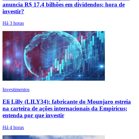
anuncia R$ 17,4 bilhões em dividendos; hora de
investir?
Há 3 horas
Investimentos
Eli Lilly (LILY34): fabricante do Mounjaro estreia
na carteira de ações internacionais da Empiricus;
entenda por que investir
Há 4 horas