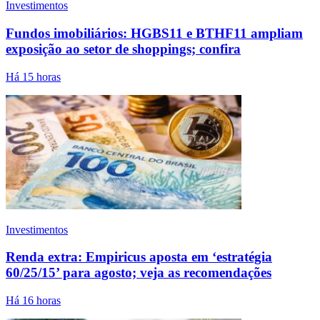
Investimentos
Fundos imobiliários: HGBS11 e BTHF11 ampliam
exposição ao setor de shoppings; confira
Há 15 horas
Investimentos
Renda extra: Empiricus aposta em ‘estratégia
60/25/15’ para agosto; veja as recomendações
Há 16 horas