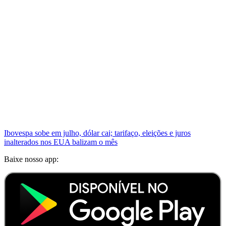
Ibovespa sobe em julho, dólar cai; tarifaço, eleições e juros
inalterados nos EUA balizam o mês
Baixe nosso app: