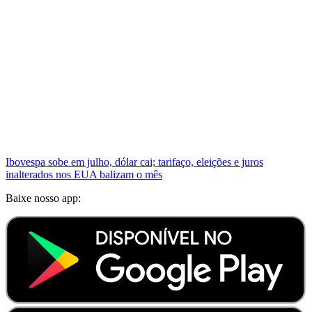
Ibovespa sobe em julho, dólar cai; tarifaço, eleições e juros
inalterados nos EUA balizam o mês
Baixe nosso app: