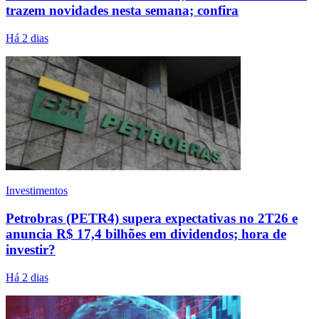
trazem novidades nesta semana; confira
Há 2 dias
Investimentos
Petrobras (PETR4) supera expectativas no 2T26 e
anuncia R$ 17,4 bilhões em dividendos; hora de
investir?
Há 2 dias