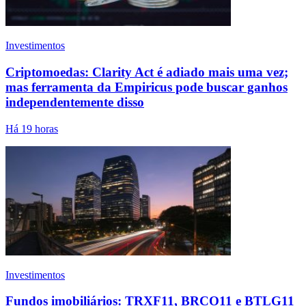
Investimentos
Criptomoedas: Clarity Act é adiado mais uma vez;
mas ferramenta da Empiricus pode buscar ganhos
independentemente disso
Há 19 horas
Investimentos
Fundos imobiliários: TRXF11, BRCO11 e BTLG11