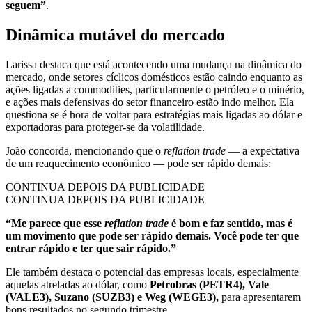
seguem”
.
Dinâmica mutável do mercado
Larissa destaca que está acontecendo uma mudança na dinâmica do
mercado, onde setores cíclicos domésticos estão caindo enquanto as
ações ligadas a commodities, particularmente o petróleo e o minério,
e ações mais defensivas do setor financeiro estão indo melhor. Ela
questiona se é hora de voltar para estratégias mais ligadas ao dólar e
exportadoras para proteger-se da volatilidade.
João concorda, mencionando que o
reflation trade
— a expectativa
de um reaquecimento econômico — pode ser rápido demais:
CONTINUA DEPOIS DA PUBLICIDADE
CONTINUA DEPOIS DA PUBLICIDADE
“Me parece que esse
reflation trade
é bom e faz sentido, mas é
um movimento que pode ser rápido demais. Você pode ter que
entrar rápido e ter que sair rápido.”
Ele também destaca o potencial das empresas locais, especialmente
aquelas atreladas ao dólar, como
Petrobras (PETR4), Vale
(VALE3), Suzano (SUZB3) e Weg (WEGE3),
para apresentarem
bons resultados no segundo trimestre.