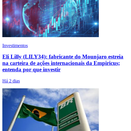
Investimentos
Eli Lilly (LILY34): fabricante do Mounjaro estreia
na carteira de ações internacionais da Empiricus;
entenda por que investir
Há 2 dias