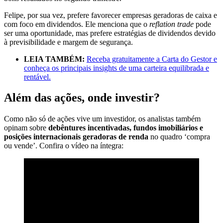
Felipe, por sua vez, prefere favorecer empresas geradoras de caixa e
com foco em dividendos. Ele menciona que o
reflation trade
pode
ser uma oportunidade, mas prefere estratégias de dividendos devido
à previsibilidade e margem de segurança.
LEIA TAMBÉM:
Receba gratuitamente a Carta do Gestor e
conheça os principais insights de uma carteira equilibrada e
rentável.
Além das ações, onde investir?
Como não só de ações vive um investidor, os analistas também
opinam sobre
debêntures incentivadas, fundos imobiliários e
posições internacionais geradoras de renda
no quadro ‘compra
ou vende’. Confira o vídeo na íntegra: