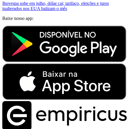
Ibovespa sobe em julho, dólar cai; tarifaço, eleições e juros
inalterados nos EUA balizam o mês
Baixe nosso app: