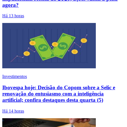
agora?
Há 13 horas
Investimentos
Ibovespa hoje: Decisão do Copom sobre a Selic e
renovação do entusiasmo com a inteligência
artificial; confira destaques desta quarta (5)
Há 14 horas