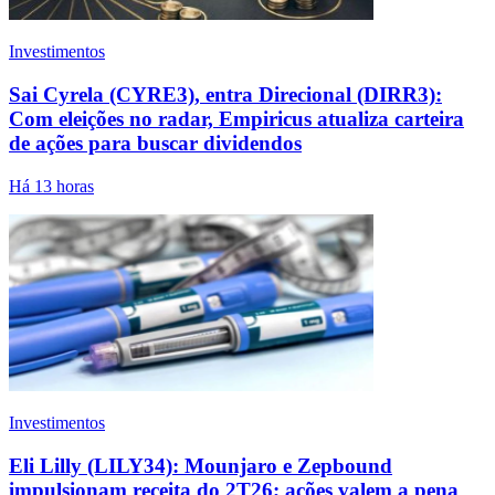
Investimentos
Sai Cyrela (CYRE3), entra Direcional (DIRR3):
Com eleições no radar, Empiricus atualiza carteira
de ações para buscar dividendos
Há 13 horas
Investimentos
Eli Lilly (LILY34): Mounjaro e Zepbound
impulsionam receita do 2T26; ações valem a pena