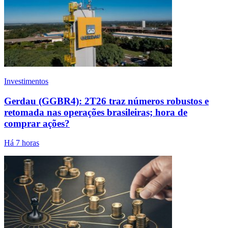
Investimentos
Gerdau (GGBR4): 2T26 traz números robustos e
retomada nas operações brasileiras; hora de
comprar ações?
Há 7 horas