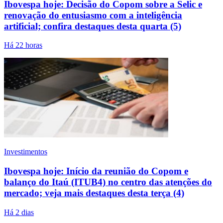
Ibovespa hoje: Decisão do Copom sobre a Selic e
renovação do entusiasmo com a inteligência
artificial; confira destaques desta quarta (5)
Há 22 horas
Investimentos
Ibovespa hoje: Início da reunião do Copom e
balanço do Itaú (ITUB4) no centro das atenções do
mercado; veja mais destaques desta terça (4)
Há 2 dias