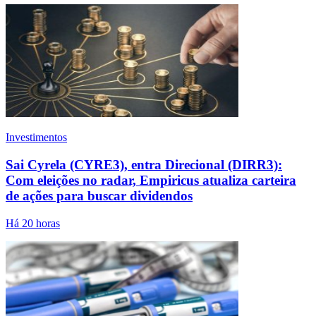
Investimentos
Sai Cyrela (CYRE3), entra Direcional (DIRR3):
Com eleições no radar, Empiricus atualiza carteira
de ações para buscar dividendos
Há 20 horas