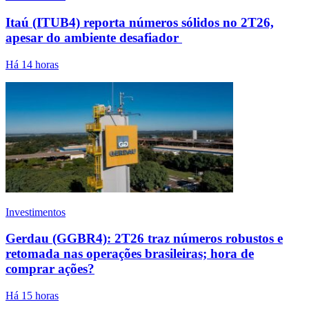
Itaú (ITUB4) reporta números sólidos no 2T26,
apesar do ambiente desafiador
Há 14 horas
Investimentos
Gerdau (GGBR4): 2T26 traz números robustos e
retomada nas operações brasileiras; hora de
comprar ações?
Há 15 horas