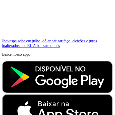
Ibovespa sobe em julho, dólar cai; tarifaço, eleições e juros
inalterados nos EUA balizam o mês
Baixe nosso app: