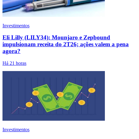
Investimentos
Eli Lilly (LILY34): Mounjaro e Zepbound
impulsionam receita do 2T26; ações valem a pena
agora?
Há 21 horas
Investimentos