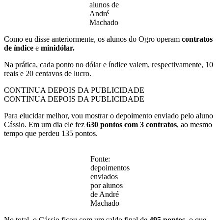
alunos de
André
Machado
Como eu disse anteriormente, os alunos do Ogro operam
contratos
de índice
e
minidólar.
Na prática, cada ponto no dólar e índice valem, respectivamente, 10
reais e 20 centavos de lucro.
CONTINUA DEPOIS DA PUBLICIDADE
CONTINUA DEPOIS DA PUBLICIDADE
Para elucidar melhor, vou mostrar o depoimento enviado pelo aluno
Cássio. Em um dia ele fez
630 pontos com 3 contratos
, ao mesmo
tempo que perdeu 135 pontos.
Fonte:
depoimentos
enviados
por alunos
de André
Machado
No total, o Cássio ficou com um saldo final de
495 pontos
, o que