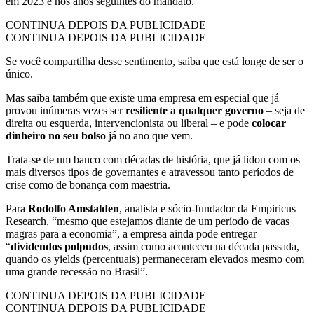
em 2023 e nos anos seguintes do mandato.
CONTINUA DEPOIS DA PUBLICIDADE
CONTINUA DEPOIS DA PUBLICIDADE
Se você compartilha desse sentimento, saiba que está longe de ser o
único.
Mas saiba também que existe uma empresa em especial que já
provou inúmeras vezes ser
resiliente a qualquer governo
– seja de
direita ou esquerda, intervencionista ou liberal – e pode
colocar
dinheiro no seu bolso
já no ano que vem.
Trata-se de um banco com décadas de história, que já lidou com os
mais diversos tipos de governantes e atravessou tanto períodos de
crise como de bonança com maestria.
Para
Rodolfo Amstalden
, analista e sócio-fundador da Empiricus
Research, “mesmo que estejamos diante de um período de vacas
magras para a economia”, a empresa ainda pode entregar
“
dividendos polpudos
, assim como aconteceu na década passada,
quando os yields (percentuais) permaneceram elevados mesmo com
uma grande recessão no Brasil”.
CONTINUA DEPOIS DA PUBLICIDADE
CONTINUA DEPOIS DA PUBLICIDADE