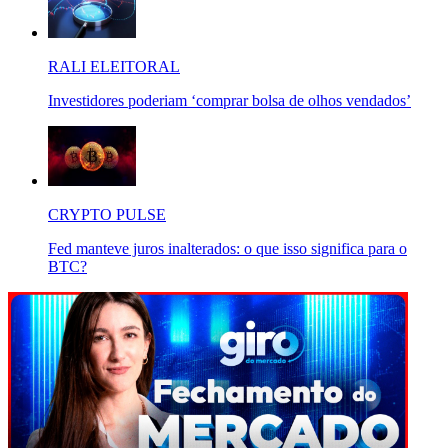
RALI ELEITORAL
Investidores poderiam ‘comprar bolsa de olhos vendados’
CRYPTO PULSE
Fed manteve juros inalterados: o que isso significa para o
BTC?