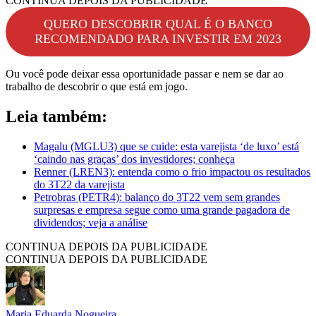
CONTINUA DEPOIS DA PUBLICIDADE
QUERO DESCOBRIR QUAL É O BANCO
RECOMENDADO PARA INVESTIR EM 2023
Ou você pode deixar essa oportunidade passar e nem se dar ao
trabalho de descobrir o que está em jogo.
Leia também:
Magalu (MGLU3) que se cuide: esta varejista ‘de luxo’ está
‘caindo nas graças’ dos investidores; conheça
Renner (LREN3): entenda como o frio impactou os resultados
do 3T22 da varejista
Petrobras (PETR4): balanço do 3T22 vem sem grandes
surpresas e empresa segue como uma grande pagadora de
dividendos; veja a análise
CONTINUA DEPOIS DA PUBLICIDADE
CONTINUA DEPOIS DA PUBLICIDADE
Maria Eduarda Nogueira