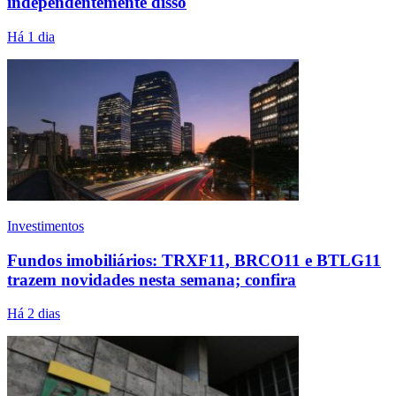
independentemente disso
Há 1 dia
Investimentos
Fundos imobiliários: TRXF11, BRCO11 e BTLG11
trazem novidades nesta semana; confira
Há 2 dias