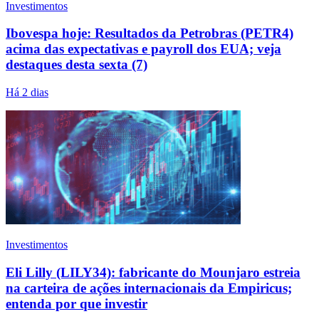
Investimentos
Ibovespa hoje: Resultados da Petrobras (PETR4)
acima das expectativas e payroll dos EUA; veja
destaques desta sexta (7)
Há 2 dias
Investimentos
Eli Lilly (LILY34): fabricante do Mounjaro estreia
na carteira de ações internacionais da Empiricus;
entenda por que investir