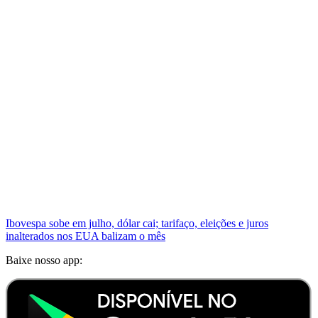
Ibovespa sobe em julho, dólar cai; tarifaço, eleições e juros
inalterados nos EUA balizam o mês
Baixe nosso app: