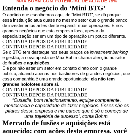
MAX BOHM COM POTENCIAL DE ALTA DE 75%
Entenda o negócio do ‘Mini BTG’
O apelido que escolhemos aqui, de “Mini BTG”, se dá porque
essa instituição atua quase no mesmo setor que o grande banco
de investimentos antes deste expandir suas operações. É nos
grandes negócios que esta empresa foca, apesar da
especialização ser em um tipo de operação um pouco diferente.
CONTINUA DEPOIS DA PUBLICIDADE
CONTINUA DEPOIS DA PUBLICIDADE
Se o BTG tem destaque nos seus braços de
investment banking
e gestão, a nova aposta de Max Bohm chama atenção no setor
de
fusões e aquisições
.
E é por não estar um setor em contato direto com o grande
público, atuando apenas nos bastidores de grandes negócios, que
essa companhia é uma grande oportunidade:
ela não tem
grandes holofotes sobre si
.
CONTINUA DEPOIS DA PUBLICIDADE
CONTINUA DEPOIS DA PUBLICIDADE
“Ousadia, bom relacionamento, equipe competente,
meritocracia e capacidade de fazer negócios. Esses são os
pilares dessa empresa e me parece que é só o começo de
uma trajetória de sucesso”, conta Bohm.
Mercado de fusões e aquisições está
aquecido; com ações desta empresa, você