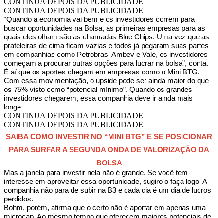
CONTINUA DEPOIS DA PUBLICIDADE
CONTINUA DEPOIS DA PUBLICIDADE
“Quando a economia vai bem e os investidores correm para
buscar oportunidades na Bolsa, as primeiras empresas para as
quais eles olham são as chamadas Blue Chips. Uma vez que as
prateleiras de cima ficam vazias e todos já pegaram suas partes
em companhias como Petrobras, Ambev e Vale, os investidores
começam a procurar outras opções para lucrar na bolsa”, conta.
É aí que os aportes chegam em empresas como o Mini BTG.
Com essa movimentação, o upside pode ser ainda maior do que
os 75% visto como “potencial mínimo”. Quando os grandes
investidores chegarem, essa companhia deve ir ainda mais
longe.
CONTINUA DEPOIS DA PUBLICIDADE
CONTINUA DEPOIS DA PUBLICIDADE
SAIBA COMO INVESTIR NO “MINI BTG” E SE POSICIONAR
PARA SURFAR A SEGUNDA ONDA DE VALORIZAÇÃO DA
BOLSA
Mas a janela para investir nela não é grande. Se você tem
interesse em aproveitar essa oportunidade, sugiro o faça logo. A
companhia não para de subir na B3 e cada dia é um dia de lucros
perdidos.
Bohm, porém, afirma que o certo não é aportar em apenas uma
microcap. Ao mesmo tempo que oferecem maiores potenciais de