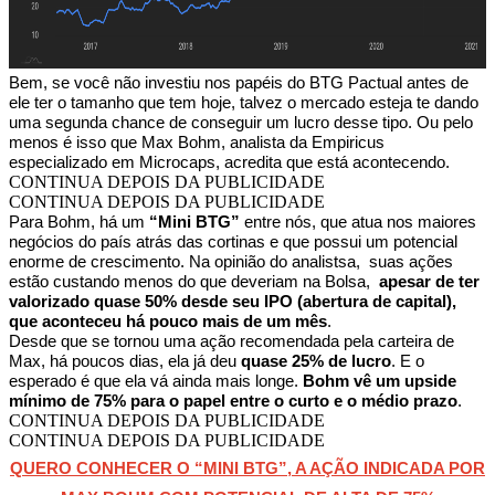
Bem, se você não investiu nos papéis do BTG Pactual antes de
ele ter o tamanho que tem hoje, talvez o mercado esteja te dando
uma segunda chance de conseguir um lucro desse tipo. Ou pelo
menos é isso que Max Bohm, analista da Empiricus
especializado em Microcaps, acredita que está acontecendo.
CONTINUA DEPOIS DA PUBLICIDADE
CONTINUA DEPOIS DA PUBLICIDADE
Para Bohm, há um
“Mini BTG”
entre nós, que atua nos maiores
negócios do país atrás das cortinas e que possui um potencial
enorme de crescimento. Na opinião do analistsa, suas ações
estão custando menos do que deveriam na Bolsa,
apesar de ter
valorizado quase 50% desde seu IPO (abertura de capital),
que aconteceu há pouco mais de um mês
.
Desde que se tornou uma ação recomendada pela carteira de
Max, há poucos dias, ela já deu
quase 25% de lucro
. E o
esperado é que ela vá ainda mais longe.
Bohm vê um upside
mínimo de 75% para o papel entre o curto e o médio prazo
.
CONTINUA DEPOIS DA PUBLICIDADE
CONTINUA DEPOIS DA PUBLICIDADE
QUERO CONHECER O “MINI BTG”, A AÇÃO INDICADA POR