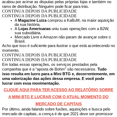
acabou por acirrar as disputas pelas próprias lojas e também no
ramo de distribuição. Ninguém pode ficar para trás.
CONTINUA DEPOIS DA PUBLICIDADE
CONTINUA DEPOIS DA PUBLICIDADE
A
Magazine Luiza
comprou a KaBuM, na maior aquisição
da sua história.
A
Lojas Americanas
uniu suas operações com a B2W,
sua subsidiária.
Mercado Livre e Amazon não param de avançar sobre o
Brasil.
Acho que isso é suficiente para ilustrar o que está acontecendo no
momento.
CONTINUA DEPOIS DA PUBLICIDADE
CONTINUA DEPOIS DA PUBLICIDADE
Em todas essas operações, os serviços prestados pela
companhia que é a “aposta de Bohm” são necessários.
Tudo
isso resulta em lucro para a Mini BTG e, decorrentemente, em
uma valorização das ações dessa empresa. E você pode
lucrar com essa movimentação.
CLIQUE AQUI PARA TER ACESSO AO RELATÓRIO SOBRE
A MINI BTG E LUCRAR COM O ATUAL MOMENTO DO
MERCADO DE CAPITAIS
Por último, ainda falando sobre fusões, aquisições e busca pelo
mercado de capitais, a crença é de que 2021 deve ser promissor