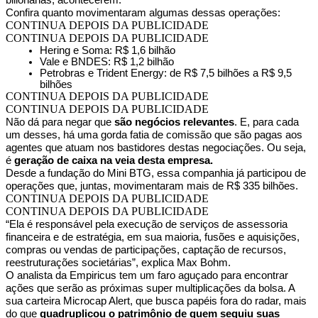
bilionárias, acontecerem.
Confira quanto movimentaram algumas dessas operações:
CONTINUA DEPOIS DA PUBLICIDADE
CONTINUA DEPOIS DA PUBLICIDADE
Hering e Soma: R$ 1,6 bilhão
Vale e BNDES: R$ 1,2 bilhão
Petrobras e Trident Energy: de R$ 7,5 bilhões a R$ 9,5
bilhões
CONTINUA DEPOIS DA PUBLICIDADE
CONTINUA DEPOIS DA PUBLICIDADE
Não dá para negar que
são negócios relevantes
. E, para cada
um desses, há uma gorda fatia de comissão que são pagas aos
agentes que atuam nos bastidores destas negociações. Ou seja,
é
geração de caixa na veia desta empresa.
Desde a fundação do Mini BTG, essa companhia já participou de
operações que, juntas, movimentaram mais de R$ 335 bilhões.
CONTINUA DEPOIS DA PUBLICIDADE
CONTINUA DEPOIS DA PUBLICIDADE
“Ela é responsável pela execução de serviços de assessoria
financeira e de estratégia, em sua maioria, fusões e aquisições,
compras ou vendas de participações, captação de recursos,
reestruturações societárias”, explica Max Bohm.
O analista da Empiricus tem um faro aguçado para encontrar
ações que serão as próximas super multiplicações da bolsa. A
sua carteira Microcap Alert, que busca papéis fora do radar, mais
do que
quadruplicou o patrimônio de quem seguiu suas