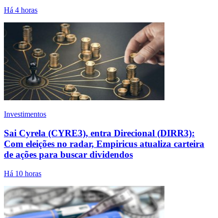
Há 4 horas
Investimentos
Sai Cyrela (CYRE3), entra Direcional (DIRR3):
Com eleições no radar, Empiricus atualiza carteira
de ações para buscar dividendos
Há 10 horas