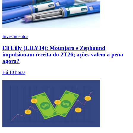
Investimentos
Eli Lilly (LILY34): Mounjaro e Zepbound
impulsionam receita do 2T26; ações valem a pena
agora?
Há 10 horas