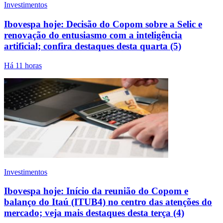
Investimentos
Ibovespa hoje: Decisão do Copom sobre a Selic e
renovação do entusiasmo com a inteligência
artificial; confira destaques desta quarta (5)
Há 11 horas
Investimentos
Ibovespa hoje: Início da reunião do Copom e
balanço do Itaú (ITUB4) no centro das atenções do
mercado; veja mais destaques desta terça (4)