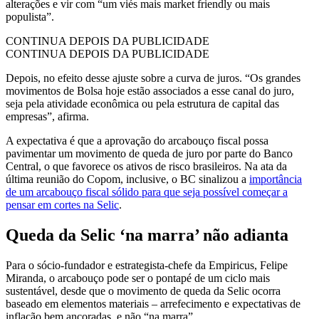
alterações e vir com “um viés mais market friendly ou mais
populista”.
CONTINUA DEPOIS DA PUBLICIDADE
CONTINUA DEPOIS DA PUBLICIDADE
Depois, no efeito desse ajuste sobre a curva de juros. “Os grandes
movimentos de Bolsa hoje estão associados a esse canal do juro,
seja pela atividade econômica ou pela estrutura de capital das
empresas”, afirma.
A expectativa é que a aprovação do arcabouço fiscal possa
pavimentar um movimento de queda de juro por parte do Banco
Central, o que favorece os ativos de risco brasileiros. Na ata da
última reunião do Copom, inclusive, o BC sinalizou a
importância
de um arcabouço fiscal sólido para que seja possível começar a
pensar em cortes na Selic
.
Queda da Selic ‘na marra’ não adianta
Para o sócio-fundador e estrategista-chefe da Empiricus, Felipe
Miranda, o arcabouço pode ser o pontapé de um ciclo mais
sustentável, desde que o movimento de queda da Selic ocorra
baseado em elementos materiais – arrefecimento e expectativas de
inflação bem ancoradas, e não “na marra”.