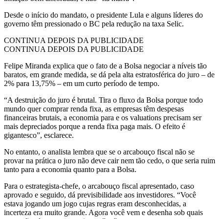
Desde o início do mandato, o presidente Lula e alguns líderes do
governo têm pressionado o BC pela redução na taxa Selic.
CONTINUA DEPOIS DA PUBLICIDADE
CONTINUA DEPOIS DA PUBLICIDADE
Felipe Miranda explica que o fato de a Bolsa negociar a níveis tão
baratos, em grande medida, se dá pela alta estratosférica do juro – de
2% para 13,75% – em um curto período de tempo.
“A destruição do juro é brutal. Tira o fluxo da Bolsa porque todo
mundo quer comprar renda fixa, as empresas têm despesas
financeiras brutais, a economia para e os valuations precisam ser
mais depreciados porque a renda fixa paga mais. O efeito é
gigantesco”, esclarece.
No entanto, o analista lembra que se o arcabouço fiscal não se
provar na prática o juro não deve cair nem tão cedo, o que seria ruim
tanto para a economia quanto para a Bolsa.
Para o estrategista-chefe, o arcabouço fiscal apresentado, caso
aprovado e seguido, dá previsibilidade aos investidores. “Você
estava jogando um jogo cujas regras eram desconhecidas, a
incerteza era muito grande. Agora você vem e desenha sob quais