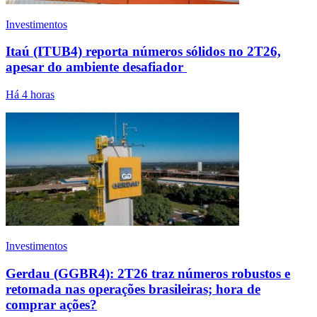
Investimentos
Itaú (ITUB4) reporta números sólidos no 2T26,
apesar do ambiente desafiador
Há 4 horas
Investimentos
Gerdau (GGBR4): 2T26 traz números robustos e
retomada nas operações brasileiras; hora de
comprar ações?