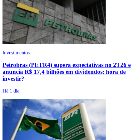
Investimentos
Petrobras (PETR4) supera expectativas no 2T26 e
anuncia R$ 17,4 bilhões em dividendos; hora de
investir?
Há 1 dia