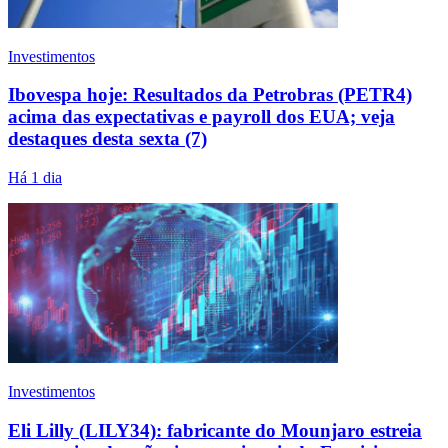
Investimentos
Ibovespa hoje: Resultados da Petrobras (PETR4)
acima das expectativas e payroll dos EUA; veja
destaques desta sexta (7)
Há 1 dia
Investimentos
Eli Lilly (LILY34): fabricante do Mounjaro estreia