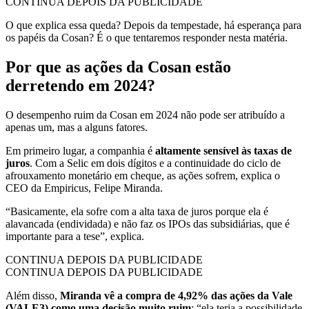
CONTINUA DEPOIS DA PUBLICIDADE
O que explica essa queda? Depois da tempestade, há esperança para
os papéis da Cosan? É o que tentaremos responder nesta matéria.
Por que as ações da Cosan estão
derretendo em 2024?
O desempenho ruim da Cosan em 2024 não pode ser atribuído a
apenas um, mas a alguns fatores.
Em primeiro lugar, a companhia é
altamente sensível às taxas de
juros
. Com a Selic em dois dígitos e a continuidade do ciclo de
afrouxamento monetário em cheque, as ações sofrem, explica o
CEO da Empiricus, Felipe Miranda.
“Basicamente, ela sofre com a alta taxa de juros porque ela é
alavancada (endividada) e não faz os IPOs das subsidiárias, que é
importante para a tese”, explica.
CONTINUA DEPOIS DA PUBLICIDADE
CONTINUA DEPOIS DA PUBLICIDADE
Além disso,
Miranda vê a compra de 4,92% das ações da Vale
(VALE3) como uma decisão muito ruim
: “ela teria a possibilidade