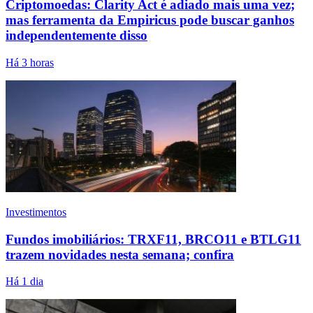
Criptomoedas: Clarity Act é adiado mais uma vez;
mas ferramenta da Empiricus pode buscar ganhos
independentemente disso
Há 3 horas
Investimentos
Fundos imobiliários: TRXF11, BRCO11 e BTLG11
trazem novidades nesta semana; confira
Há 1 dia