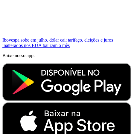
Ibovespa sobe em julho, dólar cai; tarifaço, eleições e juros
inalterados nos EUA balizam o mês
Baixe nosso app: