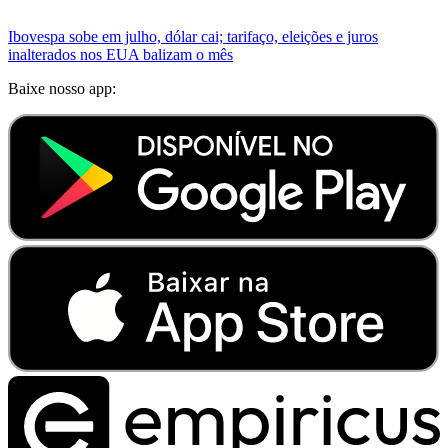
Ibovespa sobe em julho, dólar cai; tarifaço, eleições e juros
inalterados nos EUA balizam o mês
Baixe nosso app: