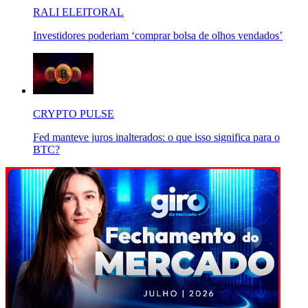
RALI ELEITORAL
Investidores poderiam ‘comprar bolsa de olhos vendados’
CRYPTO PULSE
Fed manteve juros inalterados: o que isso significa para o
BTC?