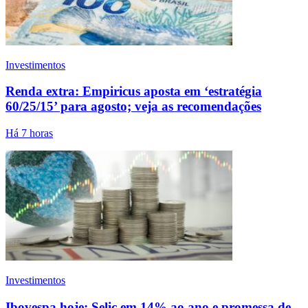
Investimentos
Renda extra: Empiricus aposta em ‘estratégia
60/25/15’ para agosto; veja as recomendações
Há 7 horas
Investimentos
Ibovespa hoje: Selic em 14% ao ano e promessa de