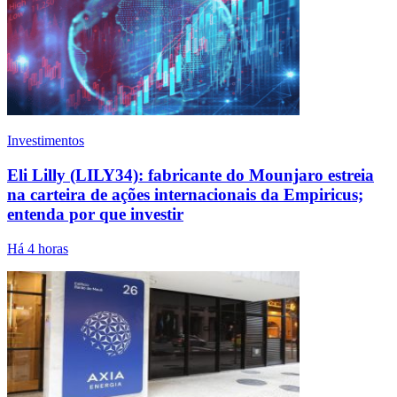
Investimentos
Eli Lilly (LILY34): fabricante do Mounjaro estreia
na carteira de ações internacionais da Empiricus;
entenda por que investir
Há 4 horas