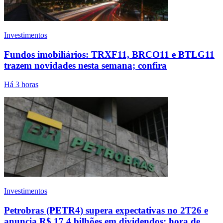
Investimentos
Fundos imobiliários: TRXF11, BRCO11 e BTLG11
trazem novidades nesta semana; confira
Há 3 horas
Investimentos
Petrobras (PETR4) supera expectativas no 2T26 e
anuncia R$ 17,4 bilhões em dividendos; hora de