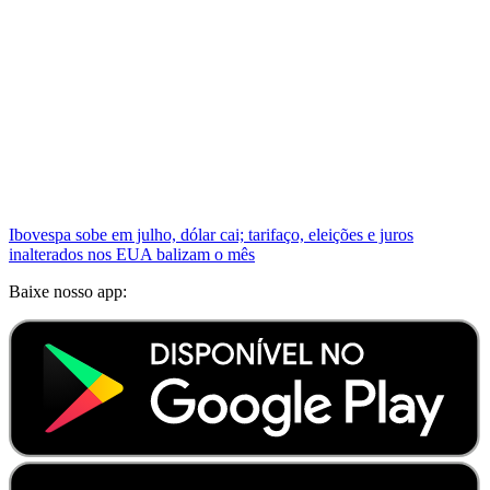
Ibovespa sobe em julho, dólar cai; tarifaço, eleições e juros
inalterados nos EUA balizam o mês
Baixe nosso app: