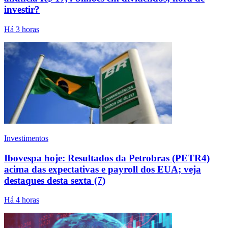
investir?
Há 3 horas
Investimentos
Ibovespa hoje: Resultados da Petrobras (PETR4)
acima das expectativas e payroll dos EUA; veja
destaques desta sexta (7)
Há 4 horas