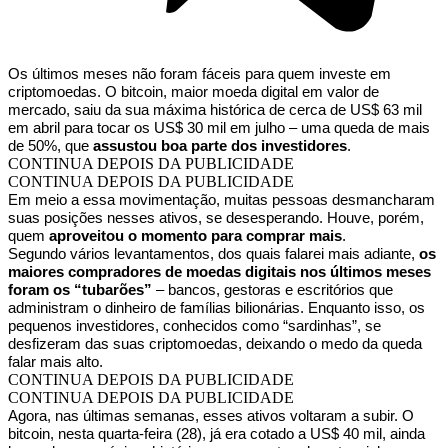
Os últimos meses não foram fáceis para quem investe em
criptomoedas. O bitcoin, maior moeda digital em valor de
mercado, saiu da sua máxima histórica de cerca de US$ 63 mil
em abril para tocar os US$ 30 mil em julho – uma queda de mais
de 50%, que
assustou boa parte dos investidores
.
CONTINUA DEPOIS DA PUBLICIDADE
CONTINUA DEPOIS DA PUBLICIDADE
Em meio a essa movimentação, muitas pessoas desmancharam
suas posições nesses ativos, se desesperando. Houve, porém,
quem
aproveitou o momento para comprar mais
.
Segundo vários levantamentos, dos quais falarei mais adiante,
os
maiores compradores de moedas digitais nos últimos meses
foram os “tubarões”
– bancos, gestoras e escritórios que
administram o dinheiro de famílias bilionárias. Enquanto isso, os
pequenos investidores, conhecidos como “sardinhas”, se
desfizeram das suas criptomoedas, deixando o medo da queda
falar mais alto.
CONTINUA DEPOIS DA PUBLICIDADE
CONTINUA DEPOIS DA PUBLICIDADE
Agora, nas últimas semanas, esses ativos voltaram a subir. O
bitcoin, nesta quarta-feira (28), já era cotado a US$ 40 mil, ainda