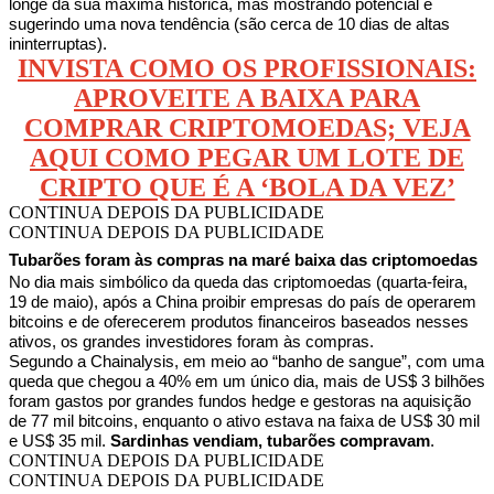
longe da sua máxima histórica, mas mostrando potencial e
sugerindo uma nova tendência (são cerca de 10 dias de altas
ininterruptas).
INVISTA COMO OS PROFISSIONAIS:
APROVEITE A BAIXA PARA
COMPRAR CRIPTOMOEDAS; VEJA
AQUI COMO PEGAR UM LOTE DE
CRIPTO QUE É A ‘BOLA DA VEZ’
CONTINUA DEPOIS DA PUBLICIDADE
CONTINUA DEPOIS DA PUBLICIDADE
Tubarões foram às compras na maré baixa das criptomoedas
No dia mais simbólico da queda das criptomoedas (quarta-feira,
19 de maio), após a China proibir empresas do país de operarem
bitcoins e de oferecerem produtos financeiros baseados nesses
ativos, os grandes investidores foram às compras.
Segundo a Chainalysis, em meio ao “banho de sangue”, com uma
queda que chegou a 40% em um único dia, mais de US$ 3 bilhões
foram gastos por grandes fundos hedge e gestoras na aquisição
de 77 mil bitcoins, enquanto o ativo estava na faixa de US$ 30 mil
e US$ 35 mil.
Sardinhas vendiam, tubarões compravam
.
CONTINUA DEPOIS DA PUBLICIDADE
CONTINUA DEPOIS DA PUBLICIDADE