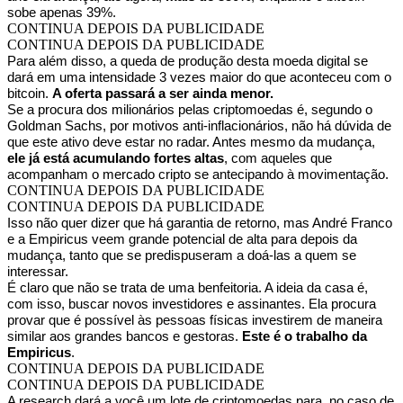
sobe apenas 39%.
CONTINUA DEPOIS DA PUBLICIDADE
CONTINUA DEPOIS DA PUBLICIDADE
Para além disso, a queda de produção desta moeda digital se
dará em uma intensidade 3 vezes maior do que aconteceu com o
bitcoin.
A oferta passará a ser ainda menor.
Se a procura dos milionários pelas criptomoedas é, segundo o
Goldman Sachs, por motivos anti-inflacionários, não há dúvida de
que este ativo deve estar no radar. Antes mesmo da mudança,
ele já está acumulando fortes altas
, com aqueles que
acompanham o mercado cripto se antecipando à movimentação.
CONTINUA DEPOIS DA PUBLICIDADE
CONTINUA DEPOIS DA PUBLICIDADE
Isso não quer dizer que há garantia de retorno, mas André Franco
e a Empiricus veem grande potencial de alta para depois da
mudança, tanto que se predispuseram a doá-las a quem se
interessar.
É claro que não se trata de uma benfeitoria. A ideia da casa é,
com isso, buscar novos investidores e assinantes. Ela procura
provar que é possível às pessoas físicas investirem de maneira
similar aos grandes bancos e gestoras.
Este é o trabalho da
Empiricus
.
CONTINUA DEPOIS DA PUBLICIDADE
CONTINUA DEPOIS DA PUBLICIDADE
A research dará a você um lote de criptomoedas para, no caso de