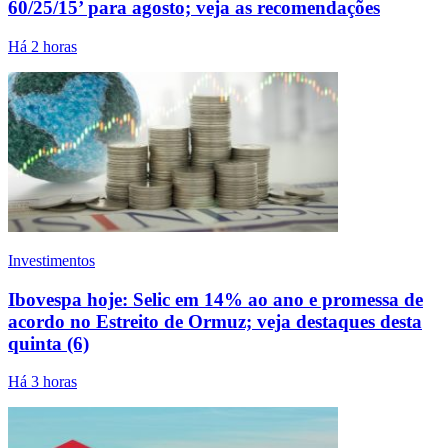
60/25/15’ para agosto; veja as recomendações
Há 2 horas
Investimentos
Ibovespa hoje: Selic em 14% ao ano e promessa de
acordo no Estreito de Ormuz; veja destaques desta
quinta (6)
Há 3 horas