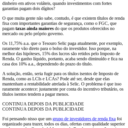
dinheiro em ativos voláteis, quando investimentos com fortes
garantias pagam dois dígitos?
O que muita gente não sabe, contudo, é que existem títulos de renda
fixa com importantes garantias de segurança, como o FGC, que
pagam
taxas ainda maiores
do que os produtos oferecidos no
mercado ou pelo próprio governo.
Os 11,75% a.a. que o Tesouro Selic paga atualmente, por exemplo,
raramente vão direto para o bolso do investidor. Isso porque, na
melhor das hipóteses, 15% dos lucros são retidos pelo Imposto de
Renda. O ganho líquido, portanto, acaba sendo diminuído e fica na
casa dos 10% a.a., dependendo do prazo do título.
A solução, então, seria fugir para os títulos isentos de Imposto de
Renda, como as LCIs e LCAs? Pode até ser, desde que elas
mantenham a rentabilidade atrelada à Selic. O problema é que isso
raramente acontece: justamente por conta do incentivo tributário, os
títulos isentos tendem a pagar menos.
CONTINUA DEPOIS DA PUBLICIDADE
CONTINUA DEPOIS DA PUBLICIDADE
Foi pensando nisso que um
grupo de investidores de renda fixa
foi
organizado para trazer, todos os dias, ofertas com qualidade superior