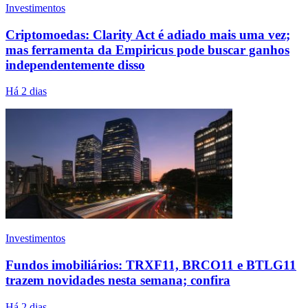
Investimentos
Criptomoedas: Clarity Act é adiado mais uma vez;
mas ferramenta da Empiricus pode buscar ganhos
independentemente disso
Há 2 dias
Investimentos
Fundos imobiliários: TRXF11, BRCO11 e BTLG11
trazem novidades nesta semana; confira
Há 2 dias