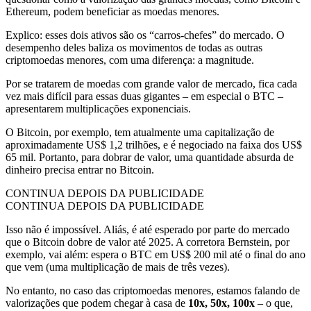
Ethereum, podem beneficiar as moedas menores.
Explico: esses dois ativos são os “carros-chefes” do mercado. O
desempenho deles baliza os movimentos de todas as outras
criptomoedas menores, com uma diferença: a magnitude.
Por se tratarem de moedas com grande valor de mercado, fica cada
vez mais difícil para essas duas gigantes – em especial o BTC –
apresentarem multiplicações exponenciais.
O Bitcoin, por exemplo, tem atualmente uma capitalização de
aproximadamente US$ 1,2 trilhões, e é negociado na faixa dos US$
65 mil. Portanto, para dobrar de valor, uma quantidade absurda de
dinheiro precisa entrar no Bitcoin.
CONTINUA DEPOIS DA PUBLICIDADE
CONTINUA DEPOIS DA PUBLICIDADE
Isso não é impossível. Aliás, é até esperado por parte do mercado
que o Bitcoin dobre de valor até 2025. A corretora Bernstein, por
exemplo, vai além: espera o BTC em US$ 200 mil até o final do ano
que vem (uma multiplicação de mais de três vezes).
No entanto, no caso das criptomoedas menores, estamos falando de
valorizações que podem chegar à casa de
10x, 50x, 100x
– o que,