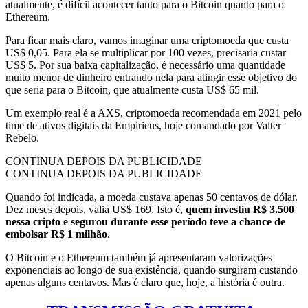
atualmente, é difícil acontecer tanto para o Bitcoin quanto para o
Ethereum.
Para ficar mais claro, vamos imaginar uma criptomoeda que custa
US$ 0,05. Para ela se multiplicar por 100 vezes, precisaria custar
US$ 5. Por sua baixa capitalização, é necessário uma quantidade
muito menor de dinheiro entrando nela para atingir esse objetivo do
que seria para o Bitcoin, que atualmente custa US$ 65 mil.
Um exemplo real é a AXS, criptomoeda recomendada em 2021 pelo
time de ativos digitais da Empiricus, hoje comandado por Valter
Rebelo.
CONTINUA DEPOIS DA PUBLICIDADE
CONTINUA DEPOIS DA PUBLICIDADE
Quando foi indicada, a moeda custava apenas 50 centavos de dólar.
Dez meses depois, valia US$ 169. Isto é,
quem investiu R$ 3.500
nessa cripto e segurou durante esse período teve a chance de
embolsar R$ 1 milhão
.
O Bitcoin e o Ethereum também já apresentaram valorizações
exponenciais ao longo de sua existência, quando surgiram custando
apenas alguns centavos. Mas é claro que, hoje, a história é outra.