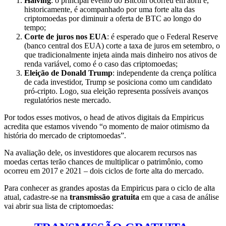
Halving
: o principal evento do Bitcoin ocorreu em abril e,
historicamente, é acompanhado por uma forte alta das
criptomoedas por diminuir a oferta de BTC ao longo do
tempo;
Corte de juros nos EUA
: é esperado que o Federal Reserve
(banco central dos EUA) corte a taxa de juros em setembro, o
que tradicionalmente injeta ainda mais dinheiro nos ativos de
renda variável, como é o caso das criptomoedas;
Eleição de Donald Trump
: independente da crença política
de cada investidor, Trump se posiciona como um candidato
pró-cripto. Logo, sua eleição representa possíveis avanços
regulatórios neste mercado.
Por todos esses motivos, o head de ativos digitais da Empiricus
acredita que estamos vivendo “o momento de maior otimismo da
história do mercado de criptomoedas”.
Na avaliação dele, os investidores que alocarem recursos nas
moedas certas terão chances de multiplicar o patrimônio, como
ocorreu em 2017 e 2021 – dois ciclos de forte alta do mercado.
Para conhecer as grandes apostas da Empiricus para o ciclo de alta
atual, cadastre-se na
transmissão gratuita
em que a casa de análise
vai abrir sua lista de criptomoedas: