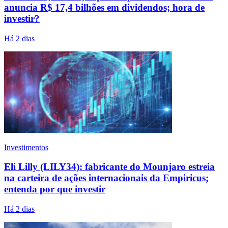
anuncia R$ 17,4 bilhões em dividendos; hora de
investir?
Há 2 dias
Investimentos
Eli Lilly (LILY34): fabricante do Mounjaro estreia
na carteira de ações internacionais da Empiricus;
entenda por que investir
Há 2 dias