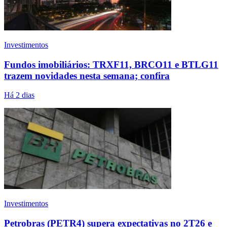
Investimentos
Fundos imobiliários: TRXF11, BRCO11 e BTLG11
trazem novidades nesta semana; confira
Há 2 dias
Investimentos
Petrobras (PETR4) supera expectativas no 2T26 e