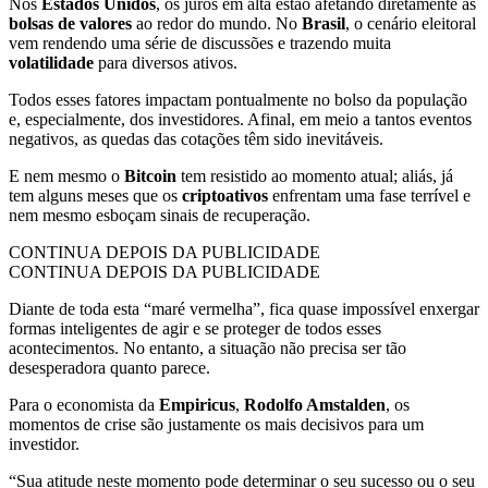
Nos
Estados Unidos
, os juros em alta estão afetando diretamente as
bolsas de valores
ao redor do mundo. No
Brasil
, o cenário eleitoral
vem rendendo uma série de discussões e trazendo muita
volatilidade
para diversos ativos.
Todos esses fatores impactam pontualmente no bolso da população
e, especialmente, dos investidores. Afinal, em meio a tantos eventos
negativos, as quedas das cotações têm sido inevitáveis.
E nem mesmo o
Bitcoin
tem resistido ao momento atual; aliás, já
tem alguns meses que os
criptoativos
enfrentam uma fase terrível e
nem mesmo esboçam sinais de recuperação.
CONTINUA DEPOIS DA PUBLICIDADE
CONTINUA DEPOIS DA PUBLICIDADE
Diante de toda esta “maré vermelha”, fica quase impossível enxergar
formas inteligentes de agir e se proteger de todos esses
acontecimentos. No entanto, a situação não precisa ser tão
desesperadora quanto parece.
Para o economista da
Empiricus
,
Rodolfo Amstalden
, os
momentos de crise são justamente os mais decisivos para um
investidor.
“Sua atitude neste momento pode determinar o seu sucesso ou o seu