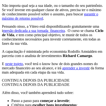
Não importa qual seja a sua idade, ou o tamanho do seu patrimônio.
Se você investe em qualquer classe de ativos, precisa ter o máximo
de conhecimento possível sobre o assunto, para buscar
garantir o
máximo de retorno possível
.
Pensando nisso, a Vitreo está disponibilizando gratuitamente uma
i
mersão dedicada a sua jornada financeira
. O curso se chama
Ciclo
de Vida
, e tem como principal objetivo, te munir de todos os
conhecimentos necessários para investir corretamente, em todas as
fases da sua vida.
A capacitação é ministrada pelo economista Rodolfo Amstalden em
parceria com o analista de investimentos
Richard Camargo
.
E
neste trajeto
, você terá o know how de dois grandes nomes do
mercado financeiro ao seu alcance, e irá
aprender a investir
da forma
mais adequada em cada etapa da sua vida.
CONTINUA DEPOIS DA PUBLICIDADE
CONTINUA DEPOIS DA PUBLICIDADE
Além disso, você também aprenderá tudo sobre:
Passo a passo para
começar a investir
;
Critérios para
escolher bons investimentos
;