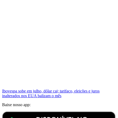
Ibovespa sobe em julho, dólar cai; tarifaço, eleições e juros
inalterados nos EUA balizam o mês
Baixe nosso app: