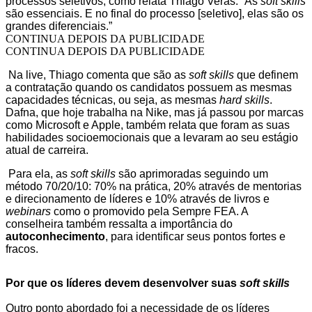
processos seletivos, como relata Thiago Veras: “As
soft skills
são essenciais. E no final do processo [seletivo], elas são os
grandes diferenciais.”
CONTINUA DEPOIS DA PUBLICIDADE
CONTINUA DEPOIS DA PUBLICIDADE
Na live, Thiago comenta que são as
soft skills
que definem
a contratação quando os candidatos possuem as mesmas
capacidades técnicas, ou seja, as mesmas
hard skills
.
Dafna, que hoje trabalha na Nike, mas já passou por marcas
como Microsoft e Apple, também relata que foram as suas
habilidades socioemocionais que a levaram ao seu estágio
atual de carreira.
Para ela, as
soft skills
são aprimoradas seguindo um
método 70/20/10: 70% na prática, 20% através de mentorias
e direcionamento de líderes e 10% através de livros e
webinars
como o promovido pela Sempre FEA. A
conselheira também ressalta a importância do
autoconhecimento
, para identificar seus pontos fortes e
fracos.
Por que os líderes devem desenvolver suas
soft skills
Outro ponto abordado foi a necessidade de os líderes