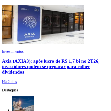
Investimentos
Axia (AXIA3): após lucro de R$ 1,7 bi no 2T26,
investidores podem se preparar para colher
dividendos
Há 2 dias
Destaques