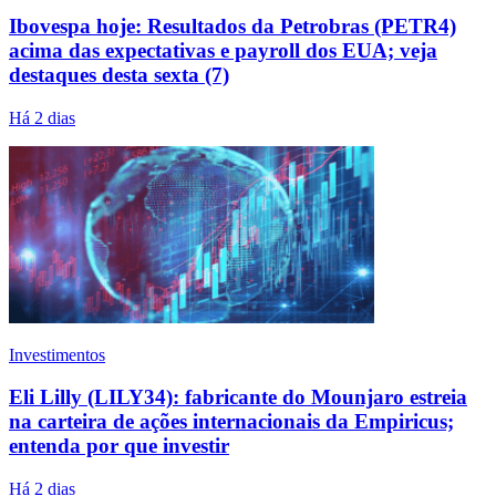
Ibovespa hoje: Resultados da Petrobras (PETR4)
acima das expectativas e payroll dos EUA; veja
destaques desta sexta (7)
Há 2 dias
Investimentos
Eli Lilly (LILY34): fabricante do Mounjaro estreia
na carteira de ações internacionais da Empiricus;
entenda por que investir
Há 2 dias