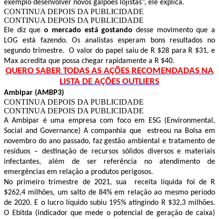
exemplo desenvolver novos galpões lojistas”, ele explica.
CONTINUA DEPOIS DA PUBLICIDADE
CONTINUA DEPOIS DA PUBLICIDADE
Ele diz que
o mercado está gostando
desse movimento que a
LOG está fazendo. Os analistas esperam bons resultados no
segundo trimestre. O valor do papel saiu de R $28 para R $31, e
Max acredita que possa chegar rapidamente a R $40.
QUERO SABER TODAS AS AÇÕES RECOMENDADAS NA
LISTA DE AÇÕES OUTLIERS
Ambipar (AMBP3)
CONTINUA DEPOIS DA PUBLICIDADE
CONTINUA DEPOIS DA PUBLICIDADE
A Ambipar é uma empresa com foco em ESG (Environmental,
Social and Governance) A companhia que estreou na Bolsa em
novembro do ano passado, faz gestão ambiental e tratamento de
resíduos – destinação de recursos sólidos diversos e materiais
infectantes, além de ser referência no atendimento de
emergências em relação a produtos perigosos.
No primeiro trimestre de 2021, sua receita líquida foi de R
$262,4 milhões, um salto de 84% em relação ao mesmo período
de 2020. E o lucro líquido subiu 195% atingindo R $32,3 milhões.
O Ebitda (indicador que mede o potencial de geração de caixa)