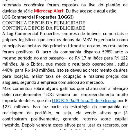
retomada econômica foram expostas na live do plantão de
dúvidas da série
Microcap Alert
. Eu tive acesso e aqui estão:
LOG Commercial Properties (LOGG3)
CONTINUA DEPOIS DA PUBLICIDADE
CONTINUA DEPOIS DA PUBLICIDADE
A Log Commercial Properties, empresa de imóveis comerciais e
galpões logísticos que tem os donos da MRV Engenharia como
principais acionistas. No primeiro trimestre do ano, os resultados
foram positivos. O lucro da companhia disparou 598% ante o
mesmo período do ano passado –
de R$ 17 milhões para R$ 122
milhões.
Já o Ebitda, que mede o resultado operacional, subiu
440%, para R$ 143 milhões. Isso se deveu ao crescimento da área
para locação, maior taxa de ocupação e maiores preços dos
aluguéis, segundo a empresa comunicou ao mercado.
Max comentou sobre alguns gatilhos que chamaram a atenção
dele recentemente: “LOG vendeu um empreendimento muito
importante deles, que é o
LOG BTS (
built to suit
) de Extrema
por R
$272 milhões. Isso faz parte da estratégia da companhia de
reciclagem de portfólio, ou seja, ela vende ativos que já
contribuíram positivamente, gerando retorno sobre capital
investido. Depois vendem esses ativos para usar os recursos, por