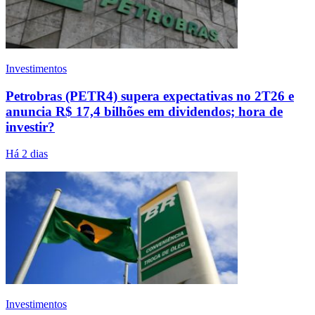
Investimentos
Petrobras (PETR4) supera expectativas no 2T26 e
anuncia R$ 17,4 bilhões em dividendos; hora de
investir?
Há 2 dias
Investimentos