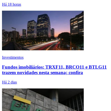
Há 18 horas
Investimentos
Fundos imobiliários: TRXF11, BRCO11 e BTLG11
trazem novidades nesta semana; confira
Há 2 dias