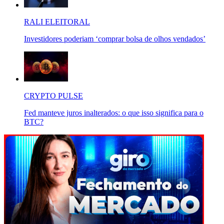
RALI ELEITORAL
Investidores poderiam ‘comprar bolsa de olhos vendados’
CRYPTO PULSE
Fed manteve juros inalterados: o que isso significa para o
BTC?