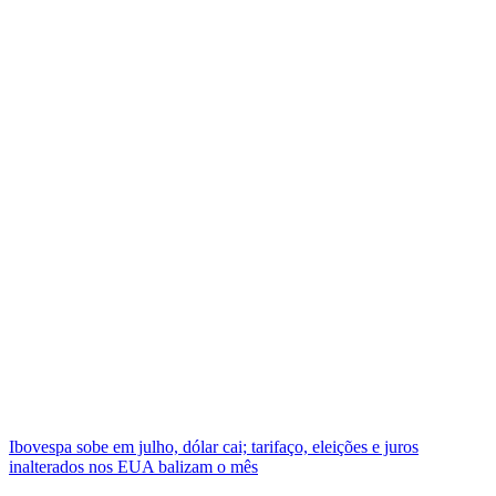
Ibovespa sobe em julho, dólar cai; tarifaço, eleições e juros
inalterados nos EUA balizam o mês