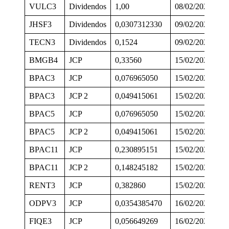
VULC3
Dividendos
1,00
08/02/2024
2
JHSF3
Dividendos
0,0307312330
09/02/2024
3
TECN3
Dividendos
0,1524
09/02/2024
0
BMGB4
JCP
0,33560
15/02/2024
0
BPAC3
JCP
0,076965050
15/02/2024
2
BPAC3
JCP 2
0,049415061
15/02/2024
0
BPAC5
JCP
0,076965050
15/02/2024
2
BPAC5
JCP 2
0,049415061
15/02/2024
0
BPAC11
JCP
0,230895151
15/02/2024
2
BPAC11
JCP 2
0,148245182
15/02/2024
0
RENT3
JCP
0,382860
15/02/2024
2
ODPV3
JCP
0,0354385470
16/02/2024
1
FIQE3
JCP
0,056649269
16/02/2024
0