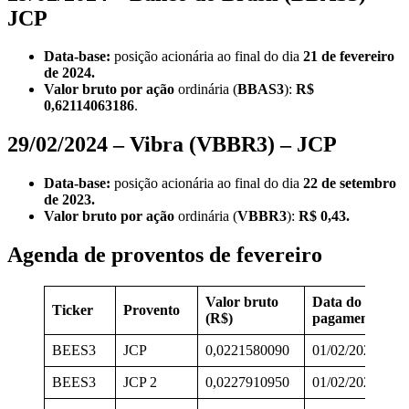
JCP
Data-base:
posição acionária ao final do dia
21 de fevereiro
de 2024.
Valor bruto por ação
ordinária
(
BBAS3
):
R$
0,62114063186
.
29/02/2024 – Vibra (VBBR3) – JCP
Data-base:
posição acionária ao final do dia
22 de setembro
de 2023.
Valor bruto por ação
ordinária
(
VBBR3
):
R$ 0,43.
Agenda de proventos de fevereiro
Valor bruto
Data do
Ticker
Provento
D
(R$)
pagamento
BEES3
JCP
0,0221580090
01/02/2024
2
BEES3
JCP 2
0,0227910950
01/02/2024
0