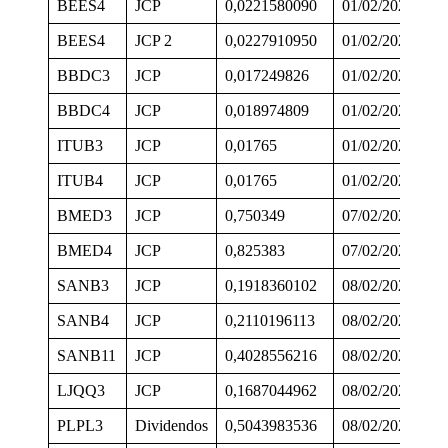
BEES4
JCP
0,0221580090
01/02/2024
2
BEES4
JCP 2
0,0227910950
01/02/2024
0
BBDC3
JCP
0,017249826
01/02/2024
0
BBDC4
JCP
0,018974809
01/02/2024
0
ITUB3
JCP
0,01765
01/02/2024
2
ITUB4
JCP
0,01765
01/02/2024
2
BMED3
JCP
0,750349
07/02/2024
2
BMED4
JCP
0,825383
07/02/2024
2
SANB3
JCP
0,1918360102
08/02/2024
1
SANB4
JCP
0,2110196113
08/02/2024
1
SANB11
JCP
0,4028556216
08/02/2024
1
LJQQ3
JCP
0,1687044962
08/02/2024
2
PLPL3
Dividendos
0,5043983536
08/02/2024
1