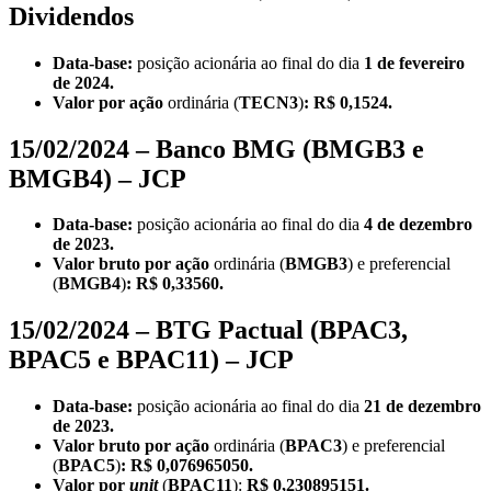
Dividendos
Data-base:
posição acionária ao final do dia
1 de fevereiro
de 2024.
Valor por ação
ordinária
(
TECN3
)
: R$ 0,1524.
15/02/2024 – Banco BMG (BMGB3 e
BMGB4) – JCP
Data-base:
posição acionária ao final do dia
4 de dezembro
de 2023.
Valor bruto por ação
ordinária
(
BMGB3
) e preferencial
(
BMGB4
)
: R$ 0,33560.
15/02/2024 – BTG Pactual (BPAC3,
BPAC5 e BPAC11) – JCP
Data-base:
posição acionária ao final do dia
21 de dezembro
de 2023.
Valor bruto por ação
ordinária
(
BPAC3
) e preferencial
(
BPAC5
)
: R$ 0,076965050.
Valor por
unit
(
BPAC11
):
R$ 0,230895151.