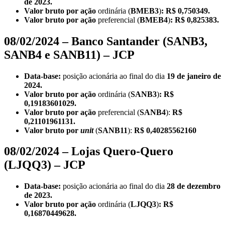
de 2023.
Valor bruto por ação
ordinária (
BMEB3
)
: R$ 0,750349.
Valor bruto por ação
preferencial (
BMEB4
)
: R$ 0,825383.
08/02/2024 – Banco Santander (SANB3,
SANB4 e SANB11) – JCP
Data-base:
posição acionária ao final do dia
19 de janeiro de
2024.
Valor bruto por ação
ordinária (
SANB3
)
: R$
0,19183601029.
Valor bruto por ação
preferencial (
SANB4
):
R$
0,21101961131.
Valor bruto por
unit
(
SANB11
):
R$ 0,40285562160
08/02/2024 – Lojas Quero-Quero
(LJQQ3) – JCP
Data-base:
posição acionária ao final do dia
28 de dezembro
de 2023.
Valor bruto por ação
ordinária (
LJQQ3
)
: R$
0,16870449628.