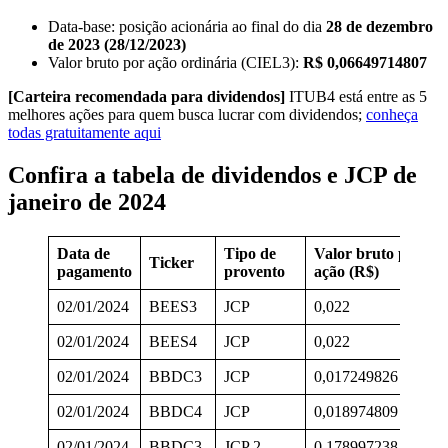
Data-base: posição acionária ao final do dia
28 de dezembro
de 2023 (28/12/2023)
Valor bruto por ação ordinária (CIEL3):
R$ 0,06649714807
[Carteira recomendada para dividendos]
ITUB4 está entre as 5
melhores ações para quem busca lucrar com dividendos;
conheça
todas gratuitamente aqui
Confira a tabela de dividendos e JCP de
janeiro de 2024
Data de
Tipo de
Valor bruto por
Ticker
D
pagamento
provento
ação (R$)
02/01/2024
BEES3
JCP
0,022
3
02/01/2024
BEES4
JCP
0,022
3
02/01/2024
BBDC3
JCP
0,017249826
0
02/01/2024
BBDC4
JCP
0,018974809
0
02/01/2024
BBDC3
JCP 2
0,178997238
2