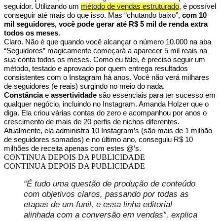
seguidor. Utilizando um
método de vendas estruturado
, é possível
conseguir até mais do que isso. Mas “chutando baixo”,
com 10
mil seguidores, você pode gerar até R$ 5 mil de renda extra
todos os meses.
Claro. Não é que quando você alcançar o número 10.000 na aba
“Seguidores” magicamente começará a aparecer 5 mil reais na
sua conta todos os meses. Como eu falei, é preciso seguir um
método, testado e aprovado por quem entrega resultados
consistentes com o Instagram há anos. Você não verá milhares
de seguidores (e reais) surgindo no meio do nada.
Constância
e
assertividade
são essenciais para ter sucesso em
qualquer negócio, incluindo no Instagram. Amanda Holzer que o
diga. Ela criou várias contas do zero e acompanhou por anos o
crescimento de mais de 20 perfis de nichos diferentes.
Atualmente, ela administra 10 Instagram’s (são mais de 1 milhão
de seguidores somados) e no último ano, conseguiu R$ 10
milhões de receita apenas com estes @’s.
CONTINUA DEPOIS DA PUBLICIDADE
CONTINUA DEPOIS DA PUBLICIDADE
“
É tudo uma questão de produção de conteúdo
com objetivos claros, passando por todas as
etapas de um funil, e essa linha editorial
alinhada com a conversão em vendas”, explica