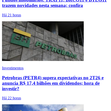
trazem novidades nesta semana; confira
Há 21 horas
Investimentos
Petrobras (PETR4) supera expectativas no 2T26 e
anuncia R$ 17,4 bilhões em dividendos; hora de
investir?
Há 22 horas