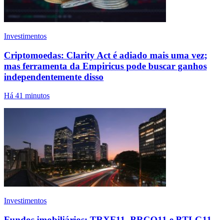
Investimentos
Criptomoedas: Clarity Act é adiado mais uma vez;
mas ferramenta da Empiricus pode buscar ganhos
independentemente disso
Há 41 minutos
Investimentos
Fundos imobiliários: TRXF11, BRCO11 e BTLG11