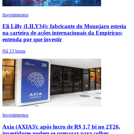
Investimentos
Eli Lilly (LILY34): fabricante do Mounjaro estreia
na carteira de ações internacionais da Empiricus;
entenda por que investir
Há 23 horas
Investimentos
Axia (AXIA3): após lucro de R$ 1,7 bi no 2T26,
investidores podem se preparar para colher