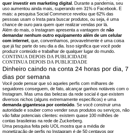
quer investir em marketing digital
. Durante a pandemia, seu
uso aumentou ainda mais, superando em 31% o Facebook. E
mais: a pesquisa Social Commerce revelou que 62% das
pessoas usam o Insta para buscar produtos, ou seja, é uma
chance de ouro para quem quer realizar vendas por lá.
Além do mais, o Instagram apresenta a vantagem de
não
demandar nenhum outro equipamento além de um celular
com internet
, que, convenhamos, provavelmente é uma coisa
que já faz parte do seu dia a dia. Isso significa que você pode
produzir conteúdo e trabalhar de qualquer lugar do mundo.
CONTINUA DEPOIS DA PUBLICIDADE
CONTINUA DEPOIS DA PUBLICIDADE
Dinheiro caindo na conta 24 horas por dia, 7
dias por semana
Você pode pensar que só aqueles perfis com milhares de
seguidores conseguem, de fato, alcançar ganhos notáveis com o
Instagram. Mas uma das belezas da rede social é que existem
diversos nichos (alguns extremamente específicos) e uma
demanda gigantesca por conteúdo
. Se você construir uma
autoridade e souber como vender seus produtos ou serviços, não
vão faltar potenciais clientes: existem quase 100 milhões de
contas brasileiras na rede de Zuckerberg.
Uma pesquisa feita pelo UOL mostra que a média de
monetização de perfis no Instagram é de 50 centavos por