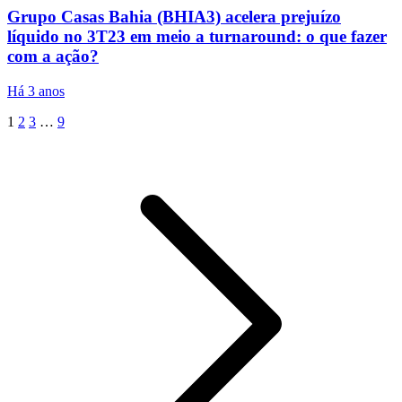
Grupo Casas Bahia (BHIA3) acelera prejuízo
líquido no 3T23 em meio a turnaround: o que fazer
com a ação?
Há 3 anos
1
2
3
…
9