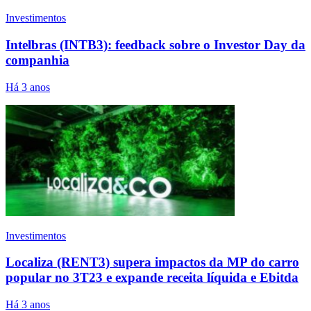
Investimentos
Intelbras (INTB3): feedback sobre o Investor Day da
companhia
Há 3 anos
Investimentos
Localiza (RENT3) supera impactos da MP do carro
popular no 3T23 e expande receita líquida e Ebitda
Há 3 anos