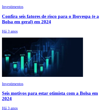
Investimentos
Confira seis fatores de risco para o Ibovespa (e a
Bolsa em geral) em 2024
Há 3 anos
Investimentos
Seis motivos para estar otimista com a Bolsa em
2024
Há 3 anos