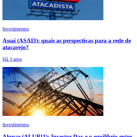
Investimentos
Assaí (ASAI3): quais as perspectivas para a rede de
atacarejo?
Há 3 anos
Investimentos
Alupar (ALUP11): Investor Day e o equilíbrio entre