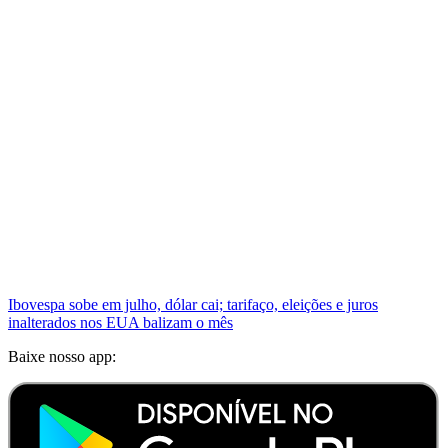
Ibovespa sobe em julho, dólar cai; tarifaço, eleições e juros
inalterados nos EUA balizam o mês
Baixe nosso app: