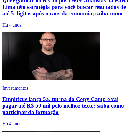
Quer ganhar lucros no pós-crise? Analistas da Faria
Lima têm estratégia para você buscar resultados de
até 5 dígitos após o caos da economia; saiba como
Há 4 anos
Investimentos
Empiricus lança 5a. turma do Copy Camp e vai
pagar até R$ 50 mil pelo melhor texto; saiba como
participar da formação
Há 4 anos