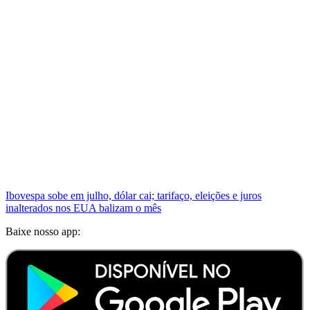
Ibovespa sobe em julho, dólar cai; tarifaço, eleições e juros
inalterados nos EUA balizam o mês
Baixe nosso app: