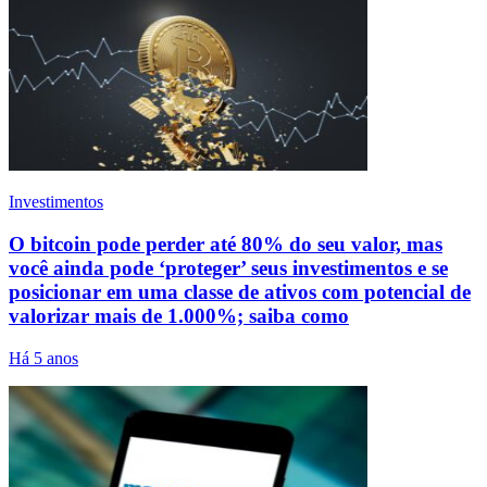
Investimentos
O bitcoin pode perder até 80% do seu valor, mas
você ainda pode ‘proteger’ seus investimentos e se
posicionar em uma classe de ativos com potencial de
valorizar mais de 1.000%; saiba como
Há 5 anos