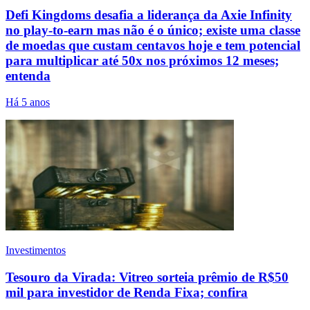
Defi Kingdoms desafia a liderança da Axie Infinity
no play-to-earn mas não é o único; existe uma classe
de moedas que custam centavos hoje e tem potencial
para multiplicar até 50x nos próximos 12 meses;
entenda
Há 5 anos
Investimentos
Tesouro da Virada: Vitreo sorteia prêmio de R$50
mil para investidor de Renda Fixa; confira