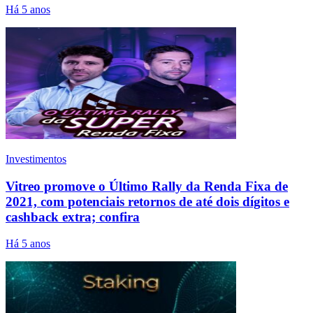
Há 5 anos
Investimentos
Vitreo promove o Último Rally da Renda Fixa de
2021, com potenciais retornos de até dois dígitos e
cashback extra; confira
Há 5 anos