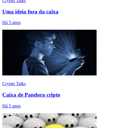
Crypto Talks
Uma ideia fora da caixa
Há 5 anos
Crypto Talks
Caixa de Pandora cripto
Há 5 anos