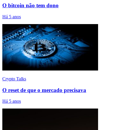
O bitcoin não tem dono
Há 5 anos
Crypto Talks
O reset de que o mercado precisava
Há 5 anos