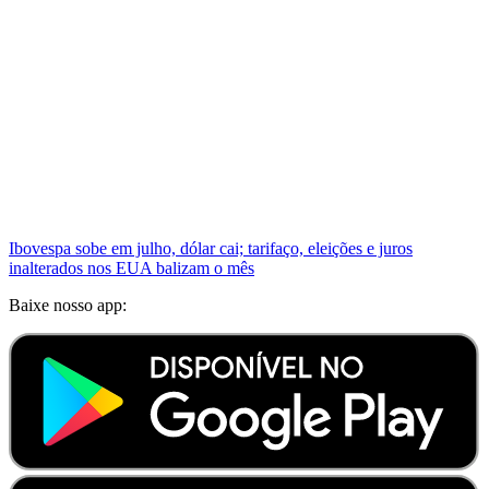
Ibovespa sobe em julho, dólar cai; tarifaço, eleições e juros
inalterados nos EUA balizam o mês
Baixe nosso app: