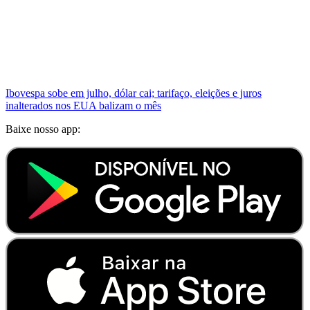
Ibovespa sobe em julho, dólar cai; tarifaço, eleições e juros
inalterados nos EUA balizam o mês
Baixe nosso app: