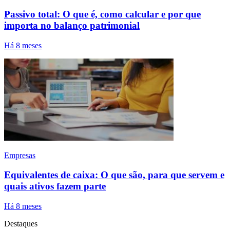
Passivo total: O que é, como calcular e por que
importa no balanço patrimonial
Há 8 meses
Empresas
Equivalentes de caixa: O que são, para que servem e
quais ativos fazem parte
Há 8 meses
Destaques