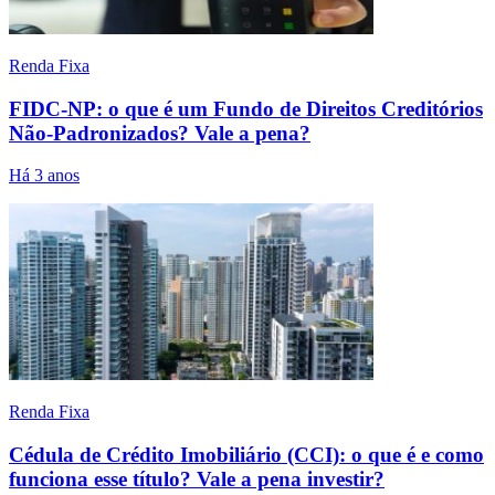
Renda Fixa
FIDC-NP: o que é um Fundo de Direitos Creditórios
Não-Padronizados? Vale a pena?
Há 3 anos
Renda Fixa
Cédula de Crédito Imobiliário (CCI): o que é e como
funciona esse título? Vale a pena investir?