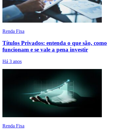
Renda Fixa
Títulos Privados: entenda o que são, como
funcionam e se vale a pena investir
Há 3 anos
Renda Fixa