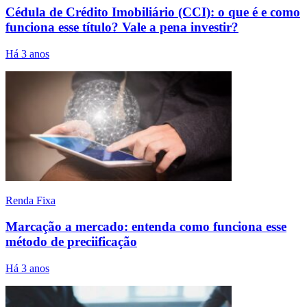
Cédula de Crédito Imobiliário (CCI): o que é e como
funciona esse título? Vale a pena investir?
Há 3 anos
Renda Fixa
Marcação a mercado: entenda como funciona esse
método de preciificação
Há 3 anos