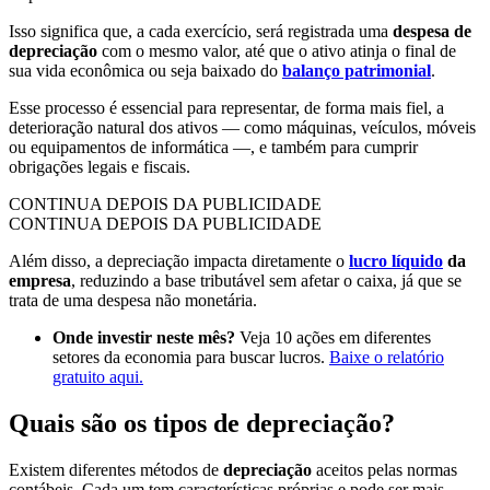
Isso significa que, a cada exercício, será registrada uma
despesa de
depreciação
com o mesmo valor, até que o ativo atinja o final de
sua vida econômica ou seja baixado do
balanço patrimonial
.
Esse processo é essencial para representar, de forma mais fiel, a
deterioração natural dos ativos — como máquinas, veículos, móveis
ou equipamentos de informática —, e também para cumprir
obrigações legais e fiscais.
CONTINUA DEPOIS DA PUBLICIDADE
CONTINUA DEPOIS DA PUBLICIDADE
Além disso, a depreciação impacta diretamente o
lucro líquido
da
empresa
, reduzindo a base tributável sem afetar o caixa, já que se
trata de uma despesa não monetária.
Onde investir neste mês?
Veja 10 ações em diferentes
setores da economia para buscar lucros.
Baixe o relatório
gratuito aqui.
Quais são os tipos de depreciação?
Existem diferentes métodos de
depreciação
aceitos pelas normas
contábeis. Cada um tem características próprias e pode ser mais