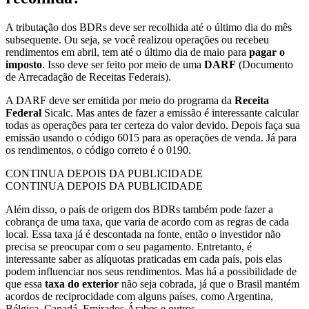
A tributação dos BDRs deve ser recolhida até o último dia do mês
subsequente. Ou seja, se você realizou operações ou recebeu
rendimentos em abril, tem até o último dia de maio para
pagar o
imposto
. Isso deve ser feito por meio de uma
DARF
(Documento
de Arrecadação de Receitas Federais).
A DARF deve ser emitida por meio do programa da
Receita
Federal
Sicalc. Mas antes de fazer a emissão é interessante calcular
todas as operações para ter certeza do valor devido. Depois faça sua
emissão usando o código 6015 para as operações de venda. Já para
os rendimentos, o código correto é o 0190.
CONTINUA DEPOIS DA PUBLICIDADE
CONTINUA DEPOIS DA PUBLICIDADE
Além disso, o país de origem dos BDRs também pode fazer a
cobrança de uma taxa, que varia de acordo com as regras de cada
local. Essa taxa já é descontada na fonte, então o investidor não
precisa se preocupar com o seu pagamento. Entretanto, é
interessante saber as alíquotas praticadas em cada país, pois elas
podem influenciar nos seus rendimentos. Mas há a possibilidade de
que essa
taxa do exterior
não seja cobrada, já que o Brasil mantém
acordos de reciprocidade com alguns países, como Argentina,
Bélgica, Canadá, Emirados Árabes e outros.