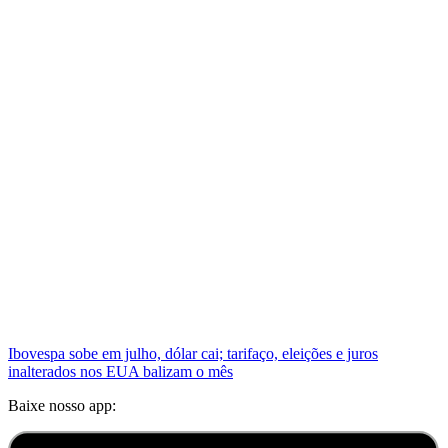
Ibovespa sobe em julho, dólar cai; tarifaço, eleições e juros
inalterados nos EUA balizam o mês
Baixe nosso app: