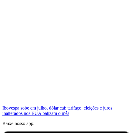
Ibovespa sobe em julho, dólar cai; tarifaço, eleições e juros
inalterados nos EUA balizam o mês
Baixe nosso app: