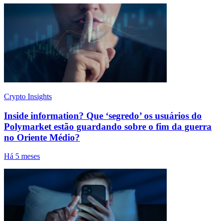
Crypto Insights
Inside information? Que ‘segredo’ os usuários do
Polymarket estão guardando sobre o fim da guerra
no Oriente Médio?
Há 5 meses