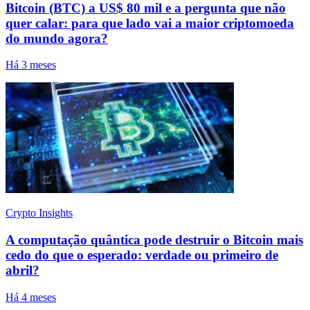
Bitcoin (BTC) a US$ 80 mil e a pergunta que não
quer calar: para que lado vai a maior criptomoeda
do mundo agora?
Há 3 meses
Crypto Insights
A computação quântica pode destruir o Bitcoin mais
cedo do que o esperado: verdade ou primeiro de
abril?
Há 4 meses