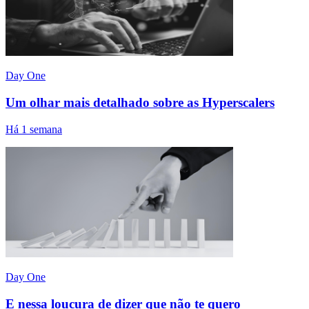
Day One
Um olhar mais detalhado sobre as Hyperscalers
Há 1 semana
Day One
E nessa loucura de dizer que não te quero