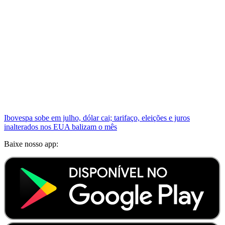
Ibovespa sobe em julho, dólar cai; tarifaço, eleições e juros
inalterados nos EUA balizam o mês
Baixe nosso app: