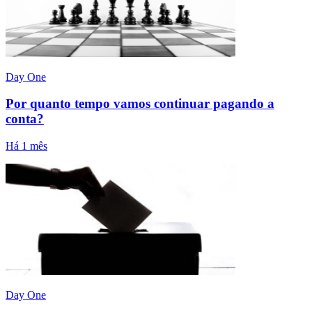
Day One
Por quanto tempo vamos continuar pagando a
conta?
Há 1 mês
Day One