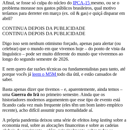
Afinal, se fosse só culpa do núcleo do
IPCA-15
mesmo, ou se o
problema morasse nos gastos públicos brasileiros, qual motivo
teríamos para derreter em março (ex. oil & gas) e quiçá disparar em
abril?
CONTINUA DEPOIS DA PUBLICIDADE
CONTINUA DEPOIS DA PUBLICIDADE
Digo isso sem nenhum otimismo forçado, apenas para alertar (ou
celebrar) que o mundo em que vivemos hoje – do ponto de vista da
linguístico – pode ser muito diferente do mundo que viveremos ao
longo do segundo semestre de 2026.
E nem quero dar razões técnicas ou fundamentalistas para tanto, até
porque vocês já
leem o M5M
todo dia útil, e estão cansados de
saber.
Basta apenas dizer que tivemos – e, aparentemente, ainda temos –
uma
Guerra do Irã
no primeiro semestre. Ainda que os
historiadores modernos argumentem que esse tipo de evento está
ficando cada vez mais frequente (eles têm um bom lastro empírico
recente), acho difícil assumir pura normalidade aí.
A própria pandemia deixou uma série de efeitos
long lasting
sobre a
economia real, sobre as alocações financeiras e sobre as cadeias