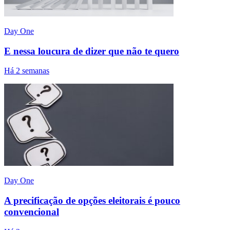
Day One
E nessa loucura de dizer que não te quero
Há 2 semanas
Day One
A precificação de opções eleitorais é pouco
convencional