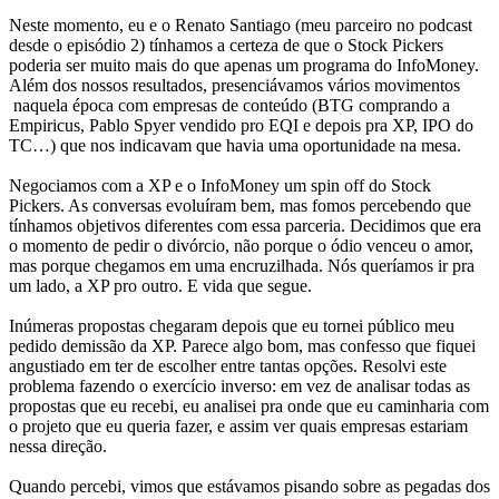
Neste momento, eu e o Renato Santiago (meu parceiro no podcast
desde o episódio 2) tínhamos a certeza de que o Stock Pickers
poderia ser muito mais do que apenas um programa do InfoMoney.
Além dos nossos resultados, presenciávamos vários movimentos
naquela época com empresas de conteúdo (BTG comprando a
Empiricus, Pablo Spyer vendido pro EQI e depois pra XP, IPO do
TC…) que nos indicavam que havia uma oportunidade na mesa.
Negociamos com a XP e o InfoMoney um spin off do Stock
Pickers. As conversas evoluíram bem, mas fomos percebendo que
tínhamos objetivos diferentes com essa parceria. Decidimos que era
o momento de pedir o divórcio, não porque o ódio venceu o amor,
mas porque chegamos em uma encruzilhada. Nós queríamos ir pra
um lado, a XP pro outro. E vida que segue.
Inúmeras propostas chegaram depois que eu tornei público meu
pedido demissão da XP. Parece algo bom, mas confesso que fiquei
angustiado em ter de escolher entre tantas opções. Resolvi este
problema fazendo o exercício inverso: em vez de analisar todas as
propostas que eu recebi, eu analisei pra onde que eu caminharia com
o projeto que eu queria fazer, e assim ver quais empresas estariam
nessa direção.
Quando percebi, vimos que estávamos pisando sobre as pegadas dos