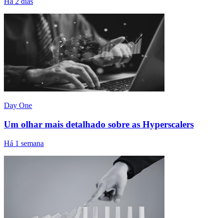
Há 2 dias
Day One
Um olhar mais detalhado sobre as Hyperscalers
Há 1 semana