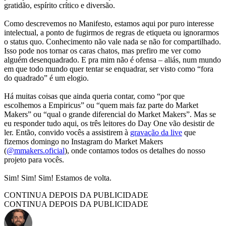
gratidão, espírito crítico e diversão.
Como descrevemos no Manifesto, estamos aqui por puro interesse
intelectual, a ponto de fugirmos de regras de etiqueta ou ignorarmos
o status quo. Conhecimento não vale nada se não for compartilhado.
Isso pode nos tornar os caras chatos, mas prefiro me ver como
alguém desenquadrado. E pra mim não é ofensa – aliás, num mundo
em que todo mundo quer tentar se enquadrar, ser visto como “fora
do quadrado” é um elogio.
Há muitas coisas que ainda queria contar, como “por que
escolhemos a Empiricus” ou “quem mais faz parte do Market
Makers” ou “qual o grande diferencial do Market Makers”. Mas se
eu responder tudo aqui, os três leitores do Day One vão desistir de
ler. Então, convido vocês a assistirem à
gravação da live
que
fizemos domingo no Instagram do Market Makers
(
@mmakers.oficial
), onde contamos todos os detalhes do nosso
projeto para vocês.
Sim! Sim! Sim! Estamos de volta.
CONTINUA DEPOIS DA PUBLICIDADE
CONTINUA DEPOIS DA PUBLICIDADE