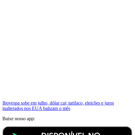
Ibovespa sobe em julho, dólar cai; tarifaço, eleições e juros
inalterados nos EUA balizam o mês
Baixe nosso app: