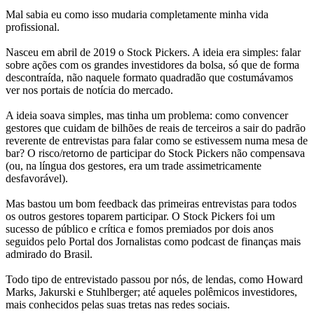
Mal sabia eu como isso mudaria completamente minha vida
profissional.
Nasceu em abril de 2019 o Stock Pickers. A ideia era simples: falar
sobre ações com os grandes investidores da bolsa, só que de forma
descontraída, não naquele formato quadradão que costumávamos
ver nos portais de notícia do mercado.
A ideia soava simples, mas tinha um problema: como convencer
gestores que cuidam de bilhões de reais de terceiros a sair do padrão
reverente de entrevistas para falar como se estivessem numa mesa de
bar? O risco/retorno de participar do Stock Pickers não compensava
(ou, na língua dos gestores, era um trade assimetricamente
desfavorável).
Mas bastou um bom feedback das primeiras entrevistas para todos
os outros gestores toparem participar. O Stock Pickers foi um
sucesso de público e crítica e fomos premiados por dois anos
seguidos pelo Portal dos Jornalistas como podcast de finanças mais
admirado do Brasil.
Todo tipo de entrevistado passou por nós, de lendas, como Howard
Marks, Jakurski e Stuhlberger; até aqueles polêmicos investidores,
mais conhecidos pelas suas tretas nas redes sociais.