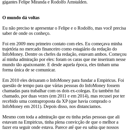
gigantes Felipe Miranda e Rodolfo Amstalden.
O mundo dá voltas
Eu não preciso te apresentar o Felipe e o Rodolfo, mas você precisa
saber de onde os conheço.
Foi em 2009 meu primeiro contato com eles. Eu começava minha
trajetória no mercado financeiro como estagiário da redação do
InfoMoney. Dentre os chefes da redação, estavam ambos. Começou
aí minha admiração por eles: foram os caras que me inseriram nesse
mundo tão apaixonante. E desde aquela época, eles tinham uma
forma única de se comunicar.
Em 2010 eles deixaram o InfoMoney para fundar a Empiricus. Foi
questão de tempo para que várias pessoas do InfoMoney fossem
chamadas para trabalhar com os dois ex-colegas. Eu também fui
chamado, por duas vezes (em 2011 e em 2014), mas recusei por ter
recebido uma contraproposta da XP (que havia comprado o
InfoMoney em 2011). Depois disso, nos distanciamos.
Mesmo com toda a admiração que eu tinha pelas pessoas que ali
estavam na Empiricus, tinha plena convicção de que o melhor a
fazer era seguir onde estava. Parece até que eu sabia que nossos