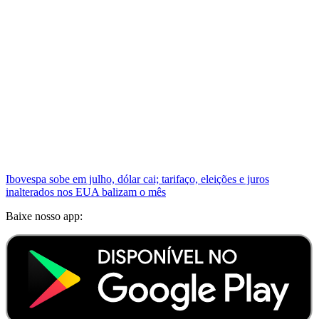
Ibovespa sobe em julho, dólar cai; tarifaço, eleições e juros
inalterados nos EUA balizam o mês
Baixe nosso app: