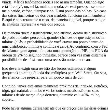
virada. Vários fenômenos sociais são assim também. Quando algo
está “trendy”, ou, sei lá, muito na moda, ele está prestes a se tornar
meio batido, cafona, ultrapassado. É um pouco das bolhas. No caso
das crises financeiras ou dos bear markets, funciona assim também.
E aqui é concretamente o caso, de maneira tangível, porque o auge
da angústia representa o vale dos preços.
De maneira direta e transparente, não atribuo, dentro da distribuição
de probabilidades percebida, grandes chances de que estejamos na
mínima (aliás, a probabilidade de você cravar um ponto dentro de
uma distribuição infinita e contínua é zero). Ao contrário, com o Fed
de Atlanta agora apontando para uma contração do PIB dos EUA da
ordem de 2% no segundo trimestre, parece cada vez mais distante a
possibilidade de afastarmos uma recessão norte-americana.
Isso deveria exigir uma revisão dos lucros estimados e algum
(pequeno) de-rating (queda dos múltiplos) para Wall Street. Ou seja,
deveríamos nos preparar para um pouco mais de dor.
Contudo, talvez estejamos realmente próximos da inflexão. Petróleo,
trigo, gás natural, chumbo e vários outros metais estão em suas
mínimas desde março. Soja derreteu, alumínio caiu 40%, milho,
cobre…
Pode haver alguma defasagem até que os preços das matérias-primas