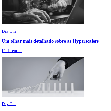
Day One
Um olhar mais detalhado sobre as Hyperscalers
Há 1 semana
Day One