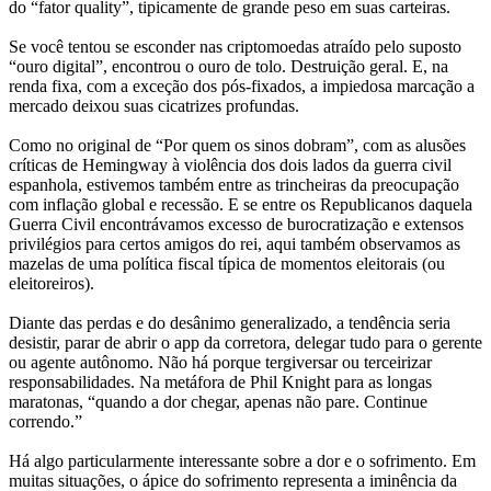
do “fator quality”, tipicamente de grande peso em suas carteiras.
Se você tentou se esconder nas criptomoedas atraído pelo suposto
“ouro digital”, encontrou o ouro de tolo. Destruição geral. E, na
renda fixa, com a exceção dos pós-fixados, a impiedosa marcação a
mercado deixou suas cicatrizes profundas.
Como no original de “Por quem os sinos dobram”, com as alusões
críticas de Hemingway à violência dos dois lados da guerra civil
espanhola, estivemos também entre as trincheiras da preocupação
com inflação global e recessão. E se entre os Republicanos daquela
Guerra Civil encontrávamos excesso de burocratização e extensos
privilégios para certos amigos do rei, aqui também observamos as
mazelas de uma política fiscal típica de momentos eleitorais (ou
eleitoreiros).
Diante das perdas e do desânimo generalizado, a tendência seria
desistir, parar de abrir o app da corretora, delegar tudo para o gerente
ou agente autônomo. Não há porque tergiversar ou terceirizar
responsabilidades. Na metáfora de Phil Knight para as longas
maratonas, “quando a dor chegar, apenas não pare. Continue
correndo.”
Há algo particularmente interessante sobre a dor e o sofrimento. Em
muitas situações, o ápice do sofrimento representa a iminência da