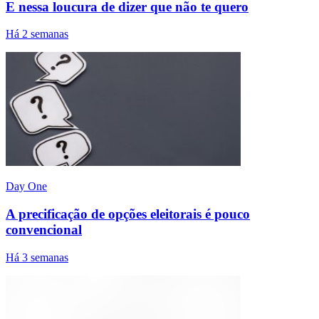
E nessa loucura de dizer que não te quero
Há 2 semanas
Day One
A precificação de opções eleitorais é pouco
convencional
Há 3 semanas