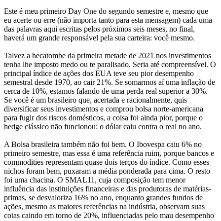
Este é meu primeiro Day One do segundo semestre e, mesmo que
eu acerte ou erre (não importa tanto para esta mensagem) cada uma
das palavras aqui escritas pelos próximos seis meses, no final,
haverá um grande responsável pela sua carteira: você mesmo.
Talvez a hecatombe da primeira metade de 2021 nos investimentos
tenha lhe imposto medo ou te paralisado. Seria até compreensível. O
principal índice de ações dos EUA teve seu pior desempenho
semestral desde 1970, ao cair 21%. Se somarmos aí uma inflação de
cerca de 10%, estamos falando de uma perda real superior a 30%.
Se você é um brasileiro que, acertada e racionalmente, quis
diversificar seus investimentos e comprou bolsa norte-americana
para fugir dos riscos domésticos, a coisa foi ainda pior, porque o
hedge clássico não funcionou: o dólar caiu contra o real no ano.
A Bolsa brasileira também não foi bem. O Ibovespa caiu 6% no
primeiro semestre, mas essa é uma referência ruim, porque bancos e
commodities representam quase dois terços do índice. Como esses
nichos foram bem, puxaram a média ponderada para cima. O resto
foi uma chacina. O SMAL11, cuja composição tem menor
influência das instituições financeiras e das produtoras de matérias-
primas, se desvaloriza 16% no ano, enquanto grandes fundos de
ações, mesmo as maiores referências na indústria, observam suas
cotas caindo em torno de 20%, influenciadas pelo mau desempenho