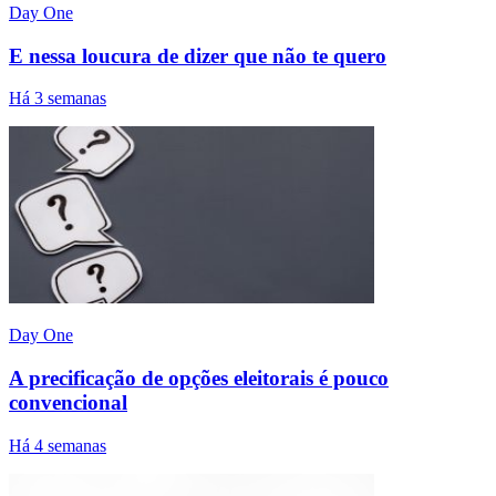
Day One
E nessa loucura de dizer que não te quero
Há 3 semanas
Day One
A precificação de opções eleitorais é pouco
convencional
Há 4 semanas