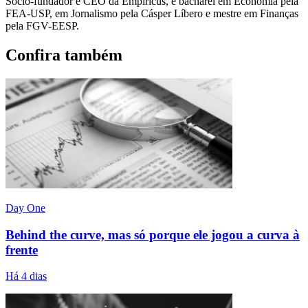
Sócio-fundador e CEO da Empiricus, é bacharel em Economia pela
FEA-USP, em Jornalismo pela Cásper Líbero e mestre em Finanças
pela FGV-EESP.
Confira também
Day One
Behind the curve, mas só porque ele jogou a curva à
frente
Há 4 dias