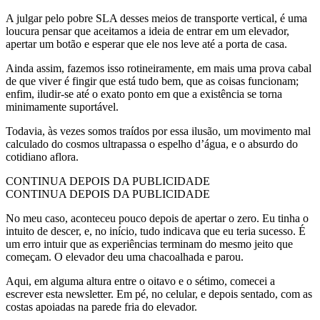
A julgar pelo pobre SLA desses meios de transporte vertical, é uma
loucura pensar que aceitamos a ideia de entrar em um elevador,
apertar um botão e esperar que ele nos leve até a porta de casa.
Ainda assim, fazemos isso rotineiramente, em mais uma prova cabal
de que viver é fingir que está tudo bem, que as coisas funcionam;
enfim, iludir-se até o exato ponto em que a existência se torna
minimamente suportável.
Todavia, às vezes somos traídos por essa ilusão, um movimento mal
calculado do cosmos ultrapassa o espelho d’água, e o absurdo do
cotidiano aflora.
CONTINUA DEPOIS DA PUBLICIDADE
CONTINUA DEPOIS DA PUBLICIDADE
No meu caso, aconteceu pouco depois de apertar o zero. Eu tinha o
intuito de descer, e, no início, tudo indicava que eu teria sucesso. É
um erro intuir que as experiências terminam do mesmo jeito que
começam. O elevador deu uma chacoalhada e parou.
Aqui, em alguma altura entre o oitavo e o sétimo, comecei a
escrever esta newsletter. Em pé, no celular, e depois sentado, com as
costas apoiadas na parede fria do elevador.