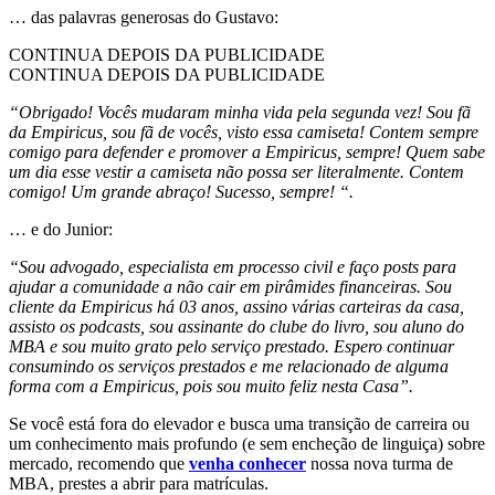
… das palavras generosas do Gustavo:
CONTINUA DEPOIS DA PUBLICIDADE
CONTINUA DEPOIS DA PUBLICIDADE
“Obrigado! Vocês mudaram minha vida pela segunda vez! Sou fã
da Empiricus, sou fã de vocês, visto essa camiseta! Contem sempre
comigo para defender e promover a Empiricus, sempre! Quem sabe
um dia esse vestir a camiseta não possa ser literalmente. Contem
comigo! Um grande abraço! Sucesso, sempre! “.
… e do Junior:
“Sou advogado, especialista em processo civil e faço posts para
ajudar a comunidade a não cair em pirâmides financeiras. Sou
cliente da Empiricus há 03 anos, assino várias carteiras da casa,
assisto os podcasts, sou assinante do clube do livro, sou aluno do
MBA e sou muito grato pelo serviço prestado. Espero continuar
consumindo os serviços prestados e me relacionado de alguma
forma com a Empiricus, pois sou muito feliz nesta Casa”.
Se você está fora do elevador e busca uma transição de carreira ou
um conhecimento mais profundo (e sem encheção de linguiça) sobre
mercado, recomendo que
venha conhecer
nossa nova turma de
MBA, prestes a abrir para matrículas.