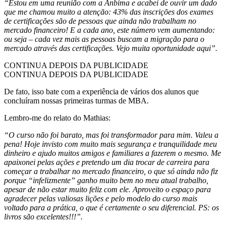
“Estou em uma reunião com a Anbima e acabei de ouvir um dado
que me chamou muito a atenção: 43% das inscrições dos exames
de certificações são de pessoas que ainda não trabalham no
mercado financeiro! E a cada ano, este número vem aumentando:
ou seja – cada vez mais as pessoas buscam a migração para o
mercado através das certificações. Vejo muita oportunidade aqui”.
CONTINUA DEPOIS DA PUBLICIDADE
CONTINUA DEPOIS DA PUBLICIDADE
De fato, isso bate com a experiência de vários dos alunos que
concluíram nossas primeiras turmas de MBA.
Lembro-me do relato do Mathias:
“O curso não foi barato, mas foi transformador para mim. Valeu a
pena! Hoje invisto com muito mais segurança e tranquilidade meu
dinheiro e ajudo muitos amigos e familiares a fazerem o mesmo. Me
apaixonei pelas ações e pretendo um dia trocar de carreira para
começar a trabalhar no mercado financeiro, o que só ainda não fiz
porque “infelizmente” ganho muito bem no meu atual trabalho,
apesar de não estar muito feliz com ele. Aproveito o espaço para
agradecer pelas valiosas lições e pelo modelo do curso mais
voltado para a prática, o que é certamente o seu diferencial. PS: os
livros são excelentes!!!”.