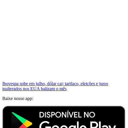
Ibovespa sobe em julho, dólar cai; tarifaço, eleições e juros
inalterados nos EUA balizam o mês
Baixe nosso app: