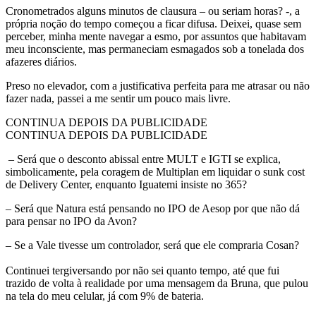
Cronometrados alguns minutos de clausura – ou seriam horas? -, a
própria noção do tempo começou a ficar difusa. Deixei, quase sem
perceber, minha mente navegar a esmo, por assuntos que habitavam
meu inconsciente, mas permaneciam esmagados sob a tonelada dos
afazeres diários.
Preso no elevador, com a justificativa perfeita para me atrasar ou não
fazer nada, passei a me sentir um pouco mais livre.
CONTINUA DEPOIS DA PUBLICIDADE
CONTINUA DEPOIS DA PUBLICIDADE
– Será que o desconto abissal entre MULT e IGTI se explica,
simbolicamente, pela coragem de Multiplan em liquidar o sunk cost
de Delivery Center, enquanto Iguatemi insiste no 365?
– Será que Natura está pensando no IPO de Aesop por que não dá
para pensar no IPO da Avon?
– Se a Vale tivesse um controlador, será que ele compraria Cosan?
Continuei tergiversando por não sei quanto tempo, até que fui
trazido de volta à realidade por uma mensagem da Bruna, que pulou
na tela do meu celular, já com 9% de bateria.