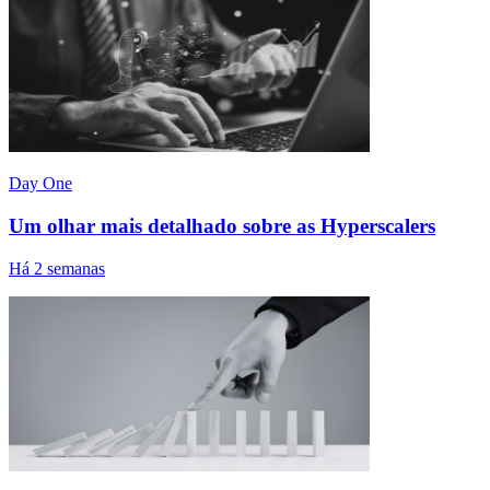
Day One
Um olhar mais detalhado sobre as Hyperscalers
Há 2 semanas