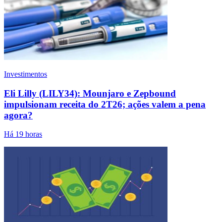
Investimentos
Eli Lilly (LILY34): Mounjaro e Zepbound
impulsionam receita do 2T26; ações valem a pena
agora?
Há 19 horas