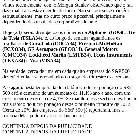
vimos recentemente, com o Morgan Stanley observando que o rali
das small caps estava perdendo força. Não sei se isso se mantém
estruturalmente, mas no curto prazo é possível, principalmente
dependendo dos resultados corporativos de hoje.
Hoje (23), serão divulgados os números da
Alphabet (GOGL34)
e
da
Tesla (TSLA34)
, e, ao longo da semana, aguardamos os
resultados de
Coca-Cola (COCA34)
,
Freeport-McMoRan
(FCXO34)
,
GE Aerospace (GEOO34)
,
General Motors
(GMCO34)
,
Lockheed Martin (LMTB34
),
Texas Instruments
(TEXA34)
e
Visa (VISA34)
.
Na verdade, cerca de uma em cada quatro empresas do S&P 500
deverá divulgar seus resultados do segundo trimestre esta semana.
Até agora, nesta temporada de relatórios, o lucro por ação do S&P
500 está a caminho de um aumento de 11,1% ano a ano, com um
crescimento de receita de 4,5%. Se mantido, esse seria o crescimento
mais rápido do lucro por ação desde o primeiro trimestre de 2022.
Cerca de 20% das empresas do S&P 500 já reportaram, mas a
maioria delas pertence ao setor financeiro.
CONTINUA DEPOIS DA PUBLICIDADE
CONTINUA DEPOIS DA PUBLICIDADE