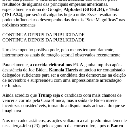
resultados de algumas das principais empresas americanas,
especialmente a dona do Google,
Alphabet (GOGL34)
, e
Tesla
(TSLA34)
, que serão divulgados hoje à noite. Esses resultados
podem influenciar o desempenho das demais “Sete Magníficas” nas
próximas semanas.
CONTINUA DEPOIS DA PUBLICIDADE
CONTINUA DEPOIS DA PUBLICIDADE
Um desempenho positivo pode, pelo menos temporariamente,
interromper os sinais de rotação setorial observados recentemente.
Paralelamente, a
corrida eleitoral nos EUA
ganha impulso após a
desistência de Joe Biden.
Kamala Harris
anunciou ter conquistado
delegados suficientes para ser a candidata dos democratas na eleição
de novembro e surpreendeu com uma impressionante arrecadação
de fundos.
Ainda acredito que
Trump
seja o candidato com mais chances de
vencer a corrida pela Casa Branca, mas a saída de Biden insere
incertezas consideráveis, tornando a disputa mais acirrada do que se
imaginava.
Nos mercados asiáticos, as ações voltaram a cair predominantemente
nesta terça-feira (23), pelo segundo dia consecutivo, após o
Banco