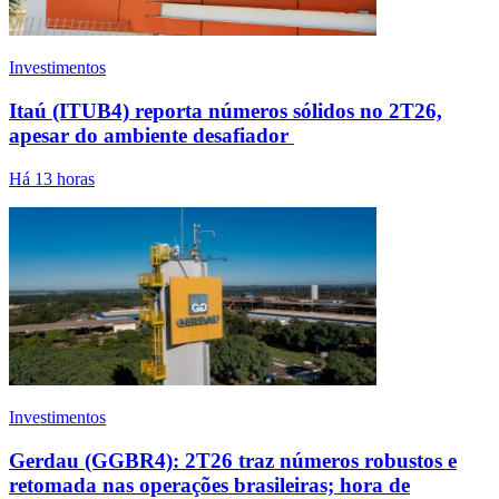
Investimentos
Itaú (ITUB4) reporta números sólidos no 2T26,
apesar do ambiente desafiador
Há 13 horas
Investimentos
Gerdau (GGBR4): 2T26 traz números robustos e
retomada nas operações brasileiras; hora de