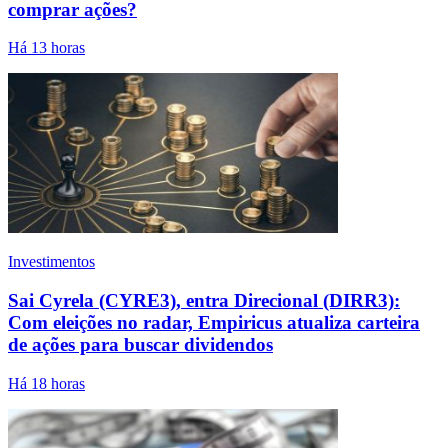
comprar ações?
Há 13 horas
Investimentos
Sai Cyrela (CYRE3), entra Direcional (DIRR3):
Com eleições no radar, Empiricus atualiza carteira
de ações para buscar dividendos
Há 18 horas