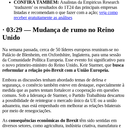
CONFIRA TAMBÉM:
Analistas da Empiricus Research
‘traduzem’ os resultados do 1T24 das principais empresas
listadas e recomendam o que fazer com a ação;
veja como
receber gratuitamente as análises
· 03:29 — Mudança de rumo no Reino
Unido
Na semana passada, cerca de 50 líderes europeus reuniram-se no
Palácio de Blenheim, em Oxfordshire, Inglaterra, para uma sessão
da Comunidade Política Europeia. Esse evento foi significativo para
o novo primeiro-ministro do Reino Unido, Keir Starmer, que
busca
reformular a relação pós-Brexit com a União Europeia.
Embora as discussões tenham abordado temas de defesa e
segurança, o comércio também esteve em destaque, especialmente à
medida que as partes tentam fortalecer a cooperação em questões
comuns. Sob a liderança de Starmer, o Partido Trabalhista descartou
a possibilidade de reintegrar o mercado único da UE ou a união
aduaneira, mas está empenhado em melhorar as relações bilaterais
por meio de renegociações.
As
consequências econômicas do Brexit
têm sido sentidas em
diversos setores, como agricultura, indústria criativa, manufatura e