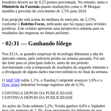
brasileiro deverá ser de 0,25 pontos percentuais. No entanto, tanto o
Ministério da Fazenda
quanto instituições como o JP Morgan
mantêm a previsão de crescimento de 2,5% para 2024.
Esta projeção está acima da mediana do mercado, de 2,15%,
conforme o
Boletim Focus
, indicando que há espaço para revisões
positivas. Este cenário apresenta uma perspectiva otimista para os
resultados das empresas no futuro próximo.
· 02:31 — Ganhando fôlego
Nos EUA, as grandes empresas de tecnologia lideraram a alta do
mercado ontem, após sofrerem perdas na semana passada. Foi um
dia forte para os principais índices, antes de um período
movimentado com a temporada de resultados do segundo trimestre e
a divulgação de alguns dados macroeconômicos no final da semana.
O
S&P 500
subiu 1,1%, o Nasdaq Composite avançou 1,6% e o
Dow Jones
Industrial Average registrou alta de 0,3%.
CONTINUA DEPOIS DA PUBLICIDADE
CONTINUA DEPOIS DA PUBLICIDADE
As ações da Tesla subiram 5,2%, Nvidia ganhou 4,8% e Alphabet
teve um aumento de 2,3%. Esse movimento foi diferente do que