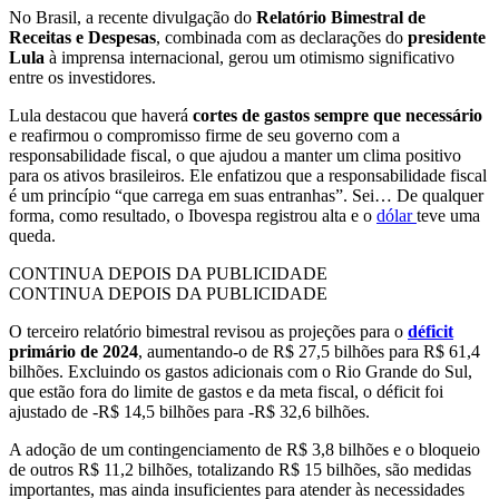
No Brasil, a recente divulgação do
Relatório Bimestral de
Receitas e Despesas
, combinada com as declarações do
presidente
Lula
à imprensa internacional, gerou um otimismo significativo
entre os investidores.
Lula destacou que haverá
cortes de gastos sempre que necessário
e reafirmou o compromisso firme de seu governo com a
responsabilidade fiscal, o que ajudou a manter um clima positivo
para os ativos brasileiros. Ele enfatizou que a responsabilidade fiscal
é um princípio “que carrega em suas entranhas”. Sei… De qualquer
forma, como resultado, o Ibovespa registrou alta e o
dólar
teve uma
queda.
CONTINUA DEPOIS DA PUBLICIDADE
CONTINUA DEPOIS DA PUBLICIDADE
O terceiro relatório bimestral revisou as projeções para o
déficit
primário de 2024
, aumentando-o de R$ 27,5 bilhões para R$ 61,4
bilhões. Excluindo os gastos adicionais com o Rio Grande do Sul,
que estão fora do limite de gastos e da meta fiscal, o déficit foi
ajustado de -R$ 14,5 bilhões para -R$ 32,6 bilhões.
A adoção de um contingenciamento de R$ 3,8 bilhões e o bloqueio
de outros R$ 11,2 bilhões, totalizando R$ 15 bilhões, são medidas
importantes, mas ainda insuficientes para atender às necessidades