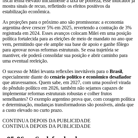
fiscal tenha elevado inicialmente a taxa de pobreza, esse indicador já
mostra sinais de recuo, refletindo os efeitos positivos da
estabilização econômica.
As projeções para o próximo ano são promissoras: a economia
argentina deve crescer 5% em 2025, revertendo a contração de 3%
registrada em 2024. Esses avanços colocam Milei em uma posição
política fortalecida para as eleições de meio de mandato no ano que
vem, permitindo que ele amplie sua base de apoio e ganhe fôlego
para aprovar novas reformas estruturais. Se essa trajetória se
mantiver, ele poderá consolidar sua posição e abrir caminho para
uma eventual reeleição.
O sucesso de Milei levanta reflexões inevitáveis para o
Brasil
,
especialmente diante do
cenário político e econômico desafiador
que atravessamos. Quem sabe, em 2027, com uma possível virada
do pêndulo político em 2026, também não sejamos capazes de
implementar reformas estruturais robustas e colher frutos
semelhantes? O exemplo argentino prova que, com coragem política
e determinação, mudanças transformadoras são possíveis, ainda que
a custo elevado no curto prazo.
CONTINUA DEPOIS DA PUBLICIDADE
CONTINUA DEPOIS DA PUBLICIDADE