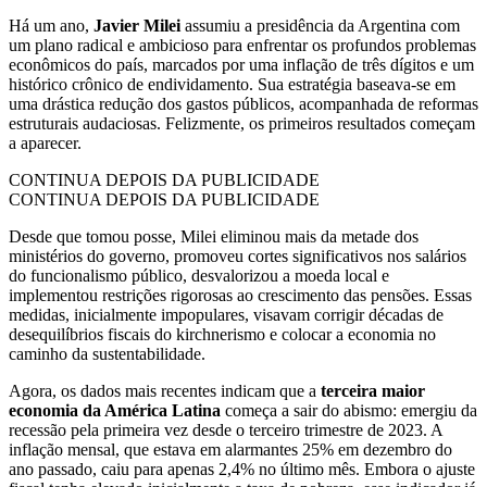
Há um ano,
Javier Milei
assumiu a presidência da Argentina com
um plano radical e ambicioso para enfrentar os profundos problemas
econômicos do país, marcados por uma inflação de três dígitos e um
histórico crônico de endividamento. Sua estratégia baseava-se em
uma drástica redução dos gastos públicos, acompanhada de reformas
estruturais audaciosas. Felizmente, os primeiros resultados começam
a aparecer.
CONTINUA DEPOIS DA PUBLICIDADE
CONTINUA DEPOIS DA PUBLICIDADE
Desde que tomou posse, Milei eliminou mais da metade dos
ministérios do governo, promoveu cortes significativos nos salários
do funcionalismo público, desvalorizou a moeda local e
implementou restrições rigorosas ao crescimento das pensões. Essas
medidas, inicialmente impopulares, visavam corrigir décadas de
desequilíbrios fiscais do kirchnerismo e colocar a economia no
caminho da sustentabilidade.
Agora, os dados mais recentes indicam que a
terceira maior
economia da América Latina
começa a sair do abismo: emergiu da
recessão pela primeira vez desde o terceiro trimestre de 2023. A
inflação mensal, que estava em alarmantes 25% em dezembro do
ano passado, caiu para apenas 2,4% no último mês. Embora o ajuste