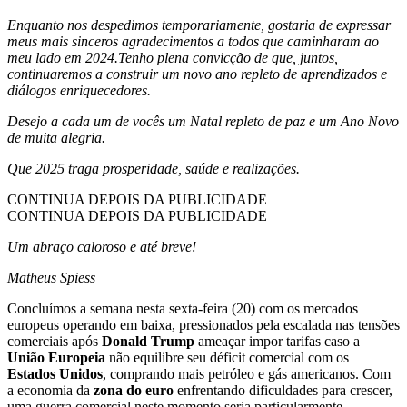
Enquanto nos despedimos temporariamente, gostaria de expressar
meus mais sinceros agradecimentos a todos que caminharam ao
meu lado em 2024.Tenho plena convicção de que, juntos,
continuaremos a construir um novo ano repleto de aprendizados e
diálogos enriquecedores.
Desejo a cada um de vocês um Natal repleto de paz e um Ano Novo
de muita alegria.
Que 2025 traga prosperidade, saúde e realizações.
CONTINUA DEPOIS DA PUBLICIDADE
CONTINUA DEPOIS DA PUBLICIDADE
Um abraço caloroso e até breve!
Matheus Spiess
Concluímos a semana nesta sexta-feira (20) com os mercados
europeus operando em baixa, pressionados pela escalada nas tensões
comerciais após
Donald Trump
ameaçar impor tarifas caso a
União Europeia
não equilibre seu déficit comercial com os
Estados Unidos
, comprando mais petróleo e gás americanos. Com
a economia da
zona do euro
enfrentando dificuldades para crescer,
uma guerra comercial neste momento seria particularmente