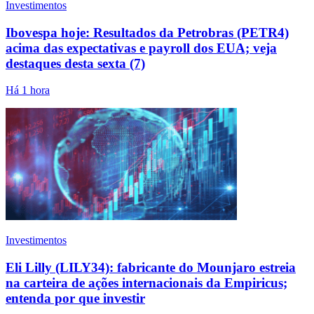
Investimentos
Ibovespa hoje: Resultados da Petrobras (PETR4)
acima das expectativas e payroll dos EUA; veja
destaques desta sexta (7)
Há 1 hora
Investimentos
Eli Lilly (LILY34): fabricante do Mounjaro estreia
na carteira de ações internacionais da Empiricus;
entenda por que investir