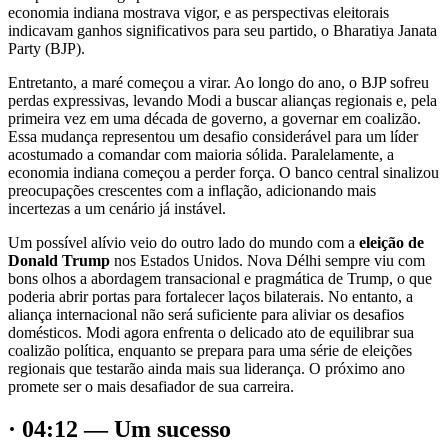
economia indiana mostrava vigor, e as perspectivas eleitorais
indicavam ganhos significativos para seu partido, o Bharatiya Janata
Party (BJP).
Entretanto, a maré começou a virar. Ao longo do ano, o BJP sofreu
perdas expressivas, levando Modi a buscar alianças regionais e, pela
primeira vez em uma década de governo, a governar em coalizão.
Essa mudança representou um desafio considerável para um líder
acostumado a comandar com maioria sólida. Paralelamente, a
economia indiana começou a perder força. O banco central sinalizou
preocupações crescentes com a inflação, adicionando mais
incertezas a um cenário já instável.
Um possível alívio veio do outro lado do mundo com a
eleição de
Donald Trump
nos Estados Unidos. Nova Délhi sempre viu com
bons olhos a abordagem transacional e pragmática de Trump, o que
poderia abrir portas para fortalecer laços bilaterais. No entanto, a
aliança internacional não será suficiente para aliviar os desafios
domésticos. Modi agora enfrenta o delicado ato de equilibrar sua
coalizão política, enquanto se prepara para uma série de eleições
regionais que testarão ainda mais sua liderança. O próximo ano
promete ser o mais desafiador de sua carreira.
· 04:12 — Um sucesso