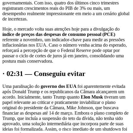
governamentais. Com isso, quatro dos últimos cinco trimestres
registraram crescimentos reais do PIB de 3% ou mais, um
desempenho realmente impressionante em meio a um cenário global
de incertezas.
Hoje, o mercado volta suas atenções hoje para a divulgação do
índice de preços das despesas de consumo pessoal (PCE)
referente a novembro, um indicador-chave para medir as pressões
inflacionárias nos EUA. Caso o número venha acima do esperado,
reforçará a percepção de que o Federal Reserve pode optar por
pausar o ciclo de cortes de juros já em janeiro, consolidando uma
postura mais conservadora.
· 02:31 — Conseguiu evitar
Uma paralisação do
governo dos EUA
foi aparentemente evitada
após Donald Trump e os republicanos da Câmara alcançarem um
acordo. Inicialmente, tanto Trump quanto
Elon Musk
tiveram um
papel relevante ao criticar e praticamente inviabilizar o plano
original do presidente da Câmara, Mike Johnson, que buscava
financiar as despesas até 14 de março. Embora o plano completo de
Trump, que incluía a suspensão do teto da dívida, não tenha sido
aprovado, uma solução intermediária que incorpora parte de suas
ideias foi formalizada. Assim, o risco imediato de um shutdown foi