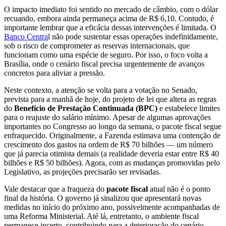
O impacto imediato foi sentido no mercado de câmbio, com o dólar
recuando, embora ainda permaneça acima de R$ 6,10. Contudo, é
importante lembrar que a eficácia dessas intervenções é limitada. O
Banco Centra
l não pode sustentar essas operações indefinidamente,
sob o risco de comprometer as reservas internacionais, que
funcionam como uma espécie de seguro. Por isso, o foco volta a
Brasília, onde o cenário fiscal precisa urgentemente de avanços
concretos para aliviar a pressão.
Neste contexto, a atenção se volta para a votação no Senado,
prevista para a manhã de hoje, do projeto de lei que altera as regras
do
Benefício de Prestação Continuada (BPC)
e estabelece limites
para o reajuste do salário mínimo. Apesar de algumas aprovações
importantes no Congresso ao longo da semana, o pacote fiscal segue
enfraquecido. Originalmente, a Fazenda estimava uma contenção de
crescimento dos gastos na ordem de R$ 70 bilhões — um número
que já parecia otimista demais (a realidade deveria estar entre R$ 40
bilhões e R$ 50 bilhões). Agora, com as mudanças promovidas pelo
Legislativo, as projeções precisarão ser revisadas.
Vale destacar que a fraqueza do
pacote fiscal
atual não é o ponto
final da história. O governo já sinalizou que apresentará novas
medidas no início do próximo ano, possivelmente acompanhadas de
uma Reforma Ministerial. Até lá, entretanto, o ambiente fiscal
permanece incerto, contribuindo para a deterioração do cenário