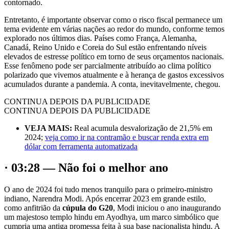
contornado.
Entretanto, é importante observar como o risco fiscal permanece um
tema evidente em várias nações ao redor do mundo, conforme temos
explorado nos últimos dias. Países como França, Alemanha,
Canadá, Reino Unido e Coreia do Sul estão enfrentando níveis
elevados de estresse político em torno de seus orçamentos nacionais.
Esse fenômeno pode ser parcialmente atribuído ao clima político
polarizado que vivemos atualmente e à herança de gastos excessivos
acumulados durante a pandemia. A conta, inevitavelmente, chegou.
CONTINUA DEPOIS DA PUBLICIDADE
CONTINUA DEPOIS DA PUBLICIDADE
VEJA MAIS:
Real acumula desvalorização de 21,5% em
2024;
veja como ir na contramão e buscar renda extra em
dólar com ferramenta automatizada
· 03:28 — Não foi o melhor ano
O ano de 2024 foi tudo menos tranquilo para o primeiro-ministro
indiano, Narendra Modi. Após encerrar 2023 em grande estilo,
como anfitrião da
cúpula do G20
, Modi iniciou o ano inaugurando
um majestoso templo hindu em Ayodhya, um marco simbólico que
cumpria uma antiga promessa feita à sua base nacionalista hindu. A